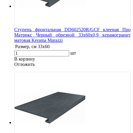
Ступень фронтальная DD602520R/GCF клееная Про
Матрикс Черный обрезной 33x60x0,9 керамогранит
матовая Kerama Marazzi
Размер, см
33x60
шт
В корзину
Oтложить