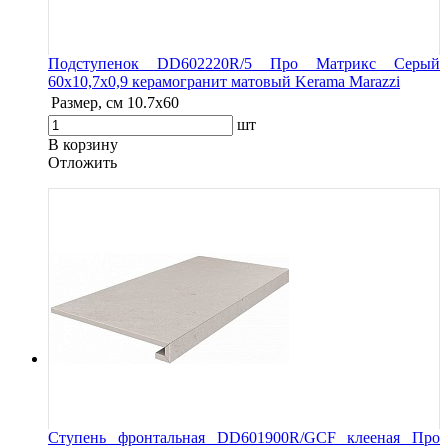
Подступенок DD602220R/5 Про Матрикс Серый
60x10,7x0,9 керамогранит матовый Kerama Marazzi
Размер, см
10.7x60
шт
В корзину
Oтложить
Ступень фронтальная DD601900R/GCF клееная Про