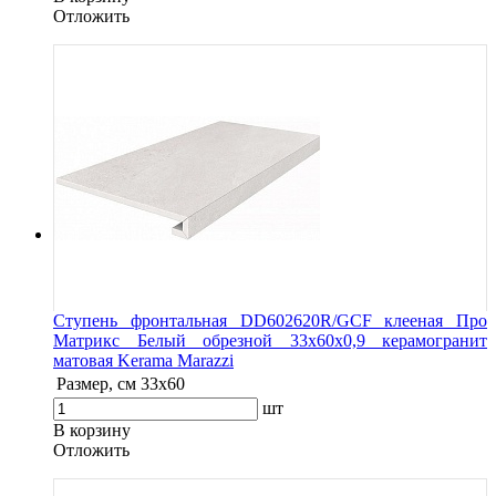
Oтложить
Ступень фронтальная DD602620R/GCF клееная Про
Матрикс Белый обрезной 33x60x0,9 керамогранит
матовая Kerama Marazzi
Размер, см
33x60
шт
В корзину
Oтложить