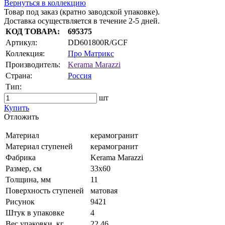
Вернуться в коллекцию
Товар под заказ (кратно заводской упаковке).
Доставка осуществляется в течение 2-5 дней.
КОД ТОВАРА:
695375
Артикул:
DD601800R/GCF
Коллекция:
Про Матрикс
Производитель:
Kerama Marazzi
Страна:
Россия
Тип:
шт
Купить
Oтложить
Материал
керамогранит
Материал ступеней
керамогранит
Фабрика
Kerama Marazzi
Размер, см
33x60
Толщина, мм
11
Поверхность ступеней
матовая
Рисунок
9421
Штук в упаковке
4
Вес упаковки, кг
22.46