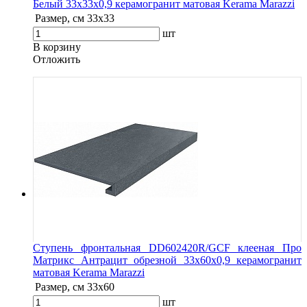
Белый 33x33x0,9 керамогранит матовая Kerama Marazzi
Размер, см
33х33
шт
В корзину
Oтложить
Ступень фронтальная DD602420R/GCF клееная Про
Матрикс Антрацит обрезной 33x60x0,9 керамогранит
матовая Kerama Marazzi
Размер, см
33x60
шт