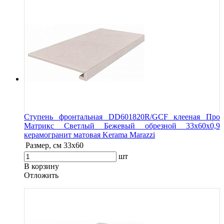
Ступень фронтальная DD601820R/GCF клееная Про
Матрикс Светлый Бежевый обрезной 33x60x0,9
керамогранит матовая Kerama Marazzi
Размер, см
33x60
шт
В корзину
Oтложить