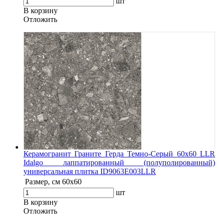
шт
В корзину
Oтложить
Керамогранит Граните Герда Темно-Серый 60х60 LLR
Idalgo лаппатированный (полуполированный)
универсальная плитка ID9063E003LLR
Размер, см
60х60
шт
В корзину
Oтложить