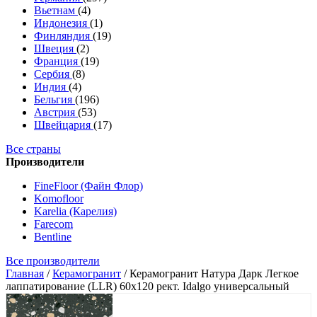
Вьетнам
(4)
Индонезия
(1)
Финляндия
(19)
Швеция
(2)
Франция
(19)
Сербия
(8)
Индия
(4)
Бельгия
(196)
Австрия
(53)
Швейцария
(17)
Все страны
Производители
FineFloor (Файн Флор)
Komofloor
Karelia (Карелия)
Farecom
Bentline
Все производители
Главная
/
Керамогранит
/
Керамогранит Натура Дарк Легкое
лаппатирование (LLR) 60х120 рект. Idalgo универсальный