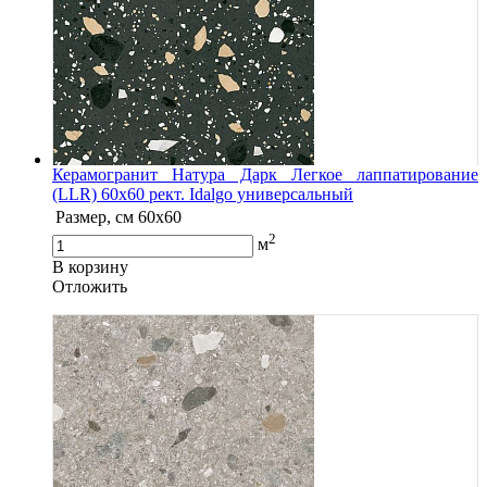
Керамогранит Натура Дарк Легкое лаппатирование
(LLR) 60х60 рект. Idalgo универсальный
Размер, см
60х60
2
м
В корзину
Oтложить