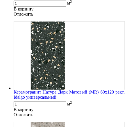
2
м
В корзину
Oтложить
Керамогранит Натура Дарк Матовый (MR) 60х120 рект.
Idalgo универсальный
2
м
В корзину
Oтложить