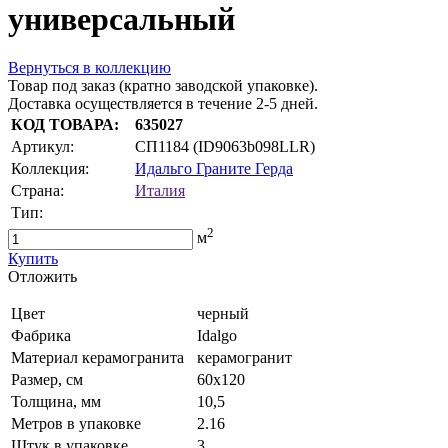
универсальный
Вернуться в коллекцию
Товар под заказ (кратно заводской упаковке).
Доставка осуществляется в течение 2-5 дней.
КОД ТОВАРА:
635027
Артикул:
СП1184 (ID9063b098LLR)
Коллекция:
Идальго Граните Герда
Страна:
Италия
Тип:
2
м
Купить
Oтложить
Цвет
черный
Фабрика
Idalgo
Материал керамогранита
керамогранит
Размер, см
60х120
Толщина, мм
10,5
Метров в упаковке
2.16
Штук в упаковке
3