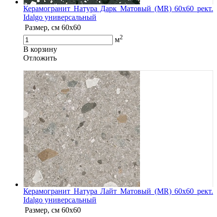
Керамогранит Натура Дарк Матовый (MR) 60х60 рект.
Idalgo универсальный
Размер, см
60х60
2
м
В корзину
Oтложить
Керамогранит Натура Лайт Матовый (MR) 60х60 рект.
Idalgo универсальный
Размер, см
60х60