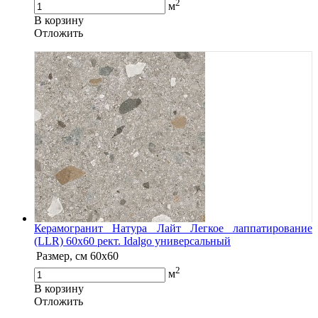
2
м
В корзину
Oтложить
Керамогранит Натура Лайт Легкое лаппатирование
(LLR) 60х60 рект. Idalgo универсальный
Размер, см
60х60
2
м
В корзину
Oтложить