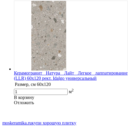
Керамогранит Натура Лайт Легкое лаппатирование
(LLR) 60х120 рект. Idalgo универсальный
Размер, см
60х120
2
м
В корзину
Oтложить
moskeramika.ru
купи хорошую плитку