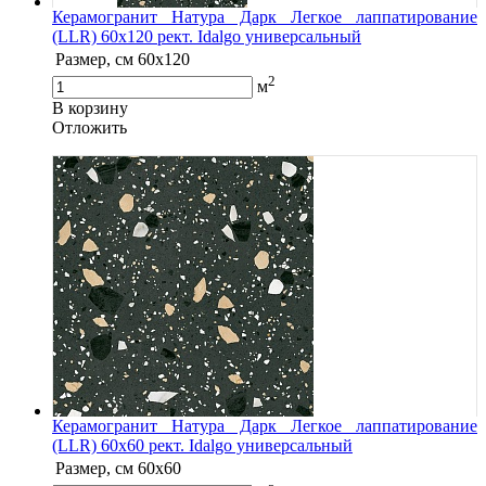
Керамогранит Натура Дарк Легкое лаппатирование
(LLR) 60х120 рект. Idalgo универсальный
Размер, см
60х120
2
м
В корзину
Oтложить
Керамогранит Натура Дарк Легкое лаппатирование
(LLR) 60х60 рект. Idalgo универсальный
Размер, см
60х60