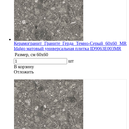
Керамогранит Граните Герда Темно-Серый 60х60 MR
Idalgo матовый универсальная плитка ID9063E003MR
Размер, см
60х60
шт
В корзину
Oтложить