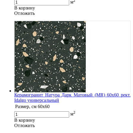
2
м
В корзину
Oтложить
Керамогранит Натура Дарк Матовый (MR) 60х60 рект.
Idalgo универсальный
Размер, см
60х60
2
м
В корзину
Oтложить