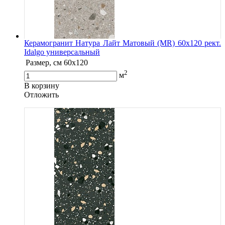
Керамогранит Натура Лайт Матовый (MR) 60х120 рект.
Idalgo универсальный
Размер, см
60х120
2
м
В корзину
Oтложить