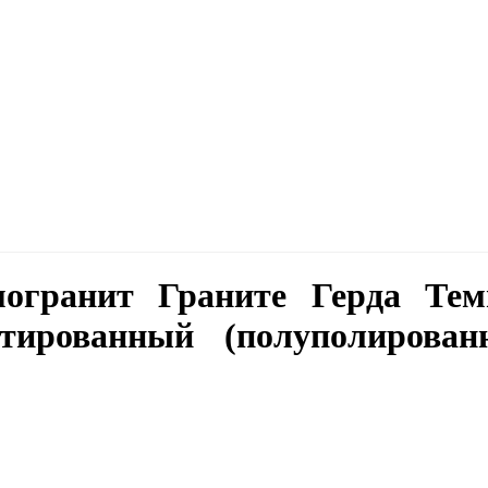
могранит Граните Герда Тем
атированный (полуполирован