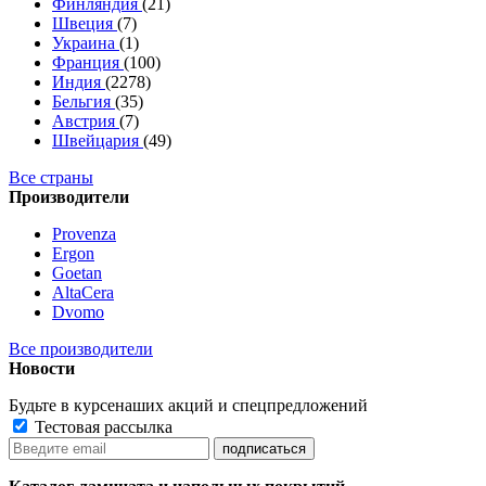
Финляндия
(21)
Швеция
(7)
Украина
(1)
Франция
(100)
Индия
(2278)
Бельгия
(35)
Австрия
(7)
Швейцария
(49)
Все страны
Производители
Provenza
Ergon
Goetan
AltaСera
Dvomo
Все производители
Новости
Будьте в курсе
наших акций и спецпредложений
Тестовая рассылка