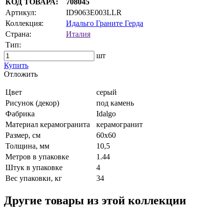
КОД ТОВАРА:
708045
Артикул:
ID9063E003LLR
Коллекция:
Идальго Граните Герда
Страна:
Италия
Тип:
шт
Купить
Oтложить
Цвет
серый
Рисунок (декор)
под камень
Фабрика
Idalgo
Материал керамогранита
керамогранит
Размер, см
60х60
Толщина, мм
10,5
Метров в упаковке
1.44
Штук в упаковке
4
Вес упаковки, кг
34
Другие товары из этой коллекции