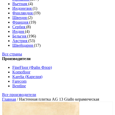
Вьетнам
(4)
Индонезия
(1)
Финляндия
(19)
Швеция
(2)
Франция
(19)
Сербия
(8)
Индия
(4)
Бельгия
(196)
Австрия
(53)
Швейцария
(17)
Все страны
Производители
FineFloor (Файн Флор)
Komofloor
Karelia (Карелия)
Farecom
Bentline
Все производители
Главная
/
Настенная плитка AG 13 Giallo керамическая