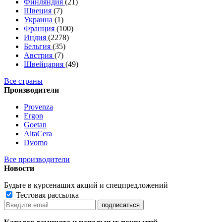
Финляндия
(21)
Швеция
(7)
Украина
(1)
Франция
(100)
Индия
(2278)
Бельгия
(35)
Австрия
(7)
Швейцария
(49)
Все страны
Производители
Provenza
Ergon
Goetan
AltaСera
Dvomo
Все производители
Новости
Будьте в курсе
наших акций и спецпредложений
Тестовая рассылка