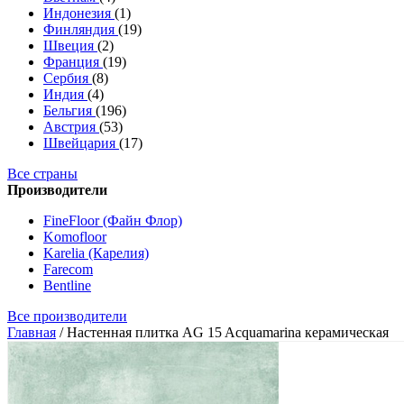
Индонезия
(1)
Финляндия
(19)
Швеция
(2)
Франция
(19)
Сербия
(8)
Индия
(4)
Бельгия
(196)
Австрия
(53)
Швейцария
(17)
Все страны
Производители
FineFloor (Файн Флор)
Komofloor
Karelia (Карелия)
Farecom
Bentline
Все производители
Главная
/
Настенная плитка AG 15 Acquamarina керамическая