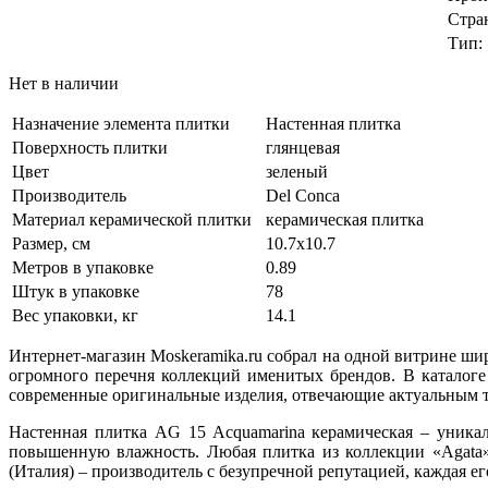
Стра
Тип:
Нет в наличии
Назначение элемента плитки
Настенная плитка
Поверхность плитки
глянцевая
Цвет
зеленый
Производитель
Del Conca
Материал керамической плитки
керамическая плитка
Размер, см
10.7х10.7
Метров в упаковке
0.89
Штук в упаковке
78
Вес упаковки, кг
14.1
Интернет-магазин Moskeramika.ru собрал на одной витрине ши
огромного перечня коллекций именитых брендов. В каталоге
современные оригинальные изделия, отвечающие актуальным т
Настенная плитка AG 15 Acquamarina керамическая – уника
повышенную влажность. Любая плитка из коллекции «Agata» 
(Италия) – производитель с безупречной репутацией, каждая е