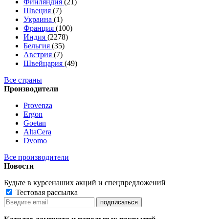
Финляндия
(21)
Швеция
(7)
Украина
(1)
Франция
(100)
Индия
(2278)
Бельгия
(35)
Австрия
(7)
Швейцария
(49)
Все страны
Производители
Provenza
Ergon
Goetan
AltaСera
Dvomo
Все производители
Новости
Будьте в курсе
наших акций и спецпредложений
Тестовая рассылка