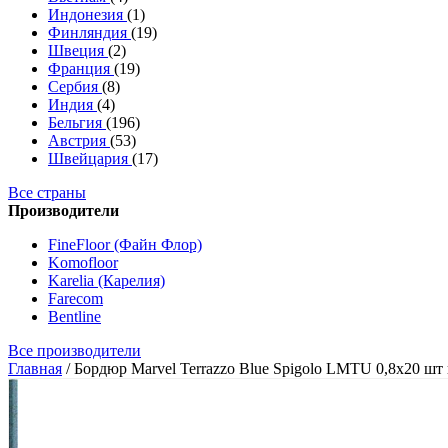
Индонезия
(1)
Финляндия
(19)
Швеция
(2)
Франция
(19)
Сербия
(8)
Индия
(4)
Бельгия
(196)
Австрия
(53)
Швейцария
(17)
Все страны
Производители
FineFloor (Файн Флор)
Komofloor
Karelia (Карелия)
Farecom
Bentline
Все производители
Главная
/
Бордюр Marvel Terrazzo Blue Spigolo LMTU 0,8x20 шт