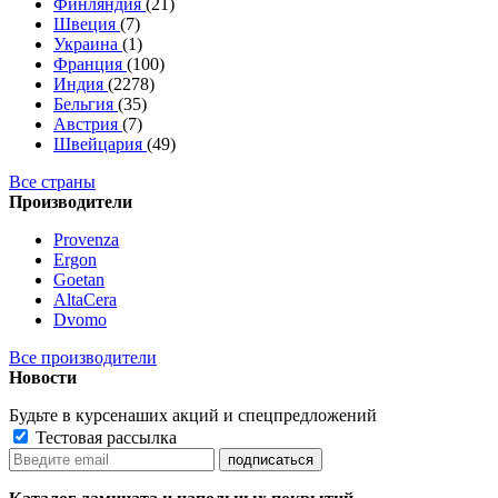
Финляндия
(21)
Швеция
(7)
Украина
(1)
Франция
(100)
Индия
(2278)
Бельгия
(35)
Австрия
(7)
Швейцария
(49)
Все страны
Производители
Provenza
Ergon
Goetan
AltaСera
Dvomo
Все производители
Новости
Будьте в курсе
наших акций и спецпредложений
Тестовая рассылка