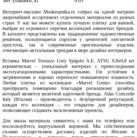
Вес упаковки, кг
0.05
Интернет-магазин Moskeramika.ru собрал на одной витрине
широчайший ассортимент отделочных материалов из разных
стран. У нас вы можете купить лучшую плитку для ванной,
выбрав из огромного перечня коллекций именитых брендов.
В каталоге представлены как традиционные художественные
решения, пользующиеся спросом у ценителей элегантной
простоты, так и современные оригинальные изделия,
отвечающие актуальным трендам в мире дизайна интерьеров.
Вставка Marvel Terrazzo Grey Spigolo A.E. ATSG 0,8x0,8 шт
керамическая – уникальный материал с превосходными
эксплуатационными характеристиками. Он устойчив к
загрязнениям и хорошо переносит повышенную влажность.
Любая плитка из коллекции «Marvel Gems» способна
преобразить помещение благодаря роскошному дизайну,
который является визитной карточкой бренда. Atlas Concorde
Italy (Италия) – производитель с безупречной репутацией,
каждая его коллекция – это открытие для дизайнеров,
позволяющее создавать эксклюзивные проекты.
Для заказа материала свяжитесь с нами по телефону или
воспользуйтесь виртуальной корзиной. Мы собственными
силами осуществляем доставку изделий по Москве и