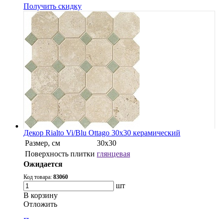
Получить скидку
Декор Rialto Vi/Blu Ottago 30x30 керамический
Размер, см
30х30
Поверхность плитки
глянцевая
Ожидается
Код товара:
83060
шт
В корзину
Oтложить