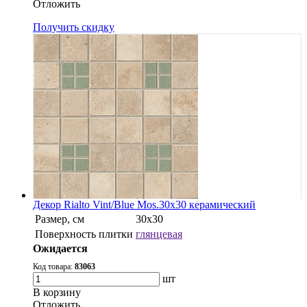
Oтложить
Получить скидку
Декор Rialto Vint/Blue Mos.30x30 керамический
Размер, см
30х30
Поверхность плитки
глянцевая
Ожидается
Код товара:
83063
шт
В корзину
Oтложить