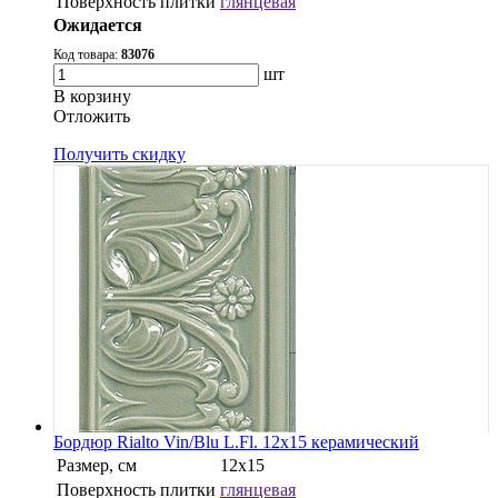
Поверхность плитки
глянцевая
Ожидается
Код товара:
83076
шт
В корзину
Oтложить
Получить скидку
Бордюр Rialto Vin/Blu L.Fl. 12x15 керамический
Размер, см
12x15
Поверхность плитки
глянцевая