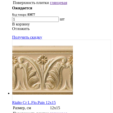
Поверхность плитки
глянцевая
Ожидается
Код товара:
83077
шт
В корзину
Oтложить
Получить скидку
Rialto Cr L.Flo.Pain 12x15
Размер, см
12x15