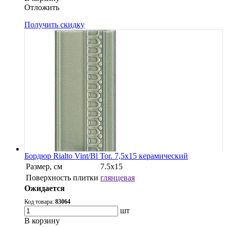
Oтложить
Получить скидку
Бордюр Rialto Vint/Bl Tor. 7,5x15 керамический
Размер, см
7.5x15
Поверхность плитки
глянцевая
Ожидается
Код товара:
83064
шт
В корзину