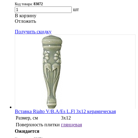
Код товара:
83072
шт
В корзину
Oтложить
Получить скидку
Вставка Rialto V/B.A/Es L.Fl 3x12 керамическая
Размер, см
3x12
Поверхность плитки
глянцевая
Ожидается