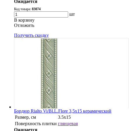
Ожидается
Код товара:
83074
шт
В корзину
Oтложить
Получить скидку
Бордюр Rialto Vi/Bl.L.Flore 3,5x15 керамический
Размер, см
3.5x15
Поверхность плитки
глянцевая
Ожидается