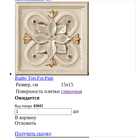
Rialto Tort.For.Pain
Размер, см
15x15
Поверхность плитки
глянцевая
Ожидается
Код товара:
83043
шт
В корзину
Oтложить
Получить скидку