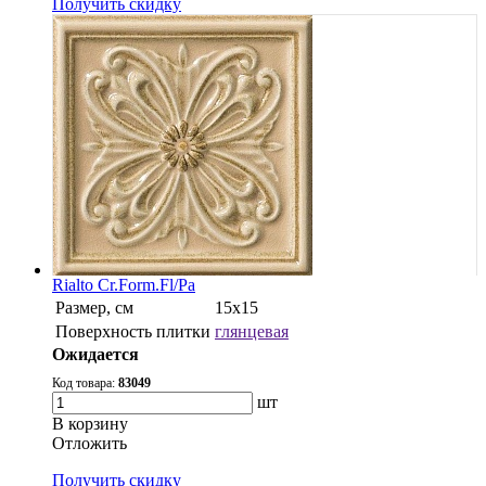
Получить скидку
Rialto Cr.Form.Fl/Pa
Размер, см
15x15
Поверхность плитки
глянцевая
Ожидается
Код товара:
83049
шт
В корзину
Oтложить
Получить скидку