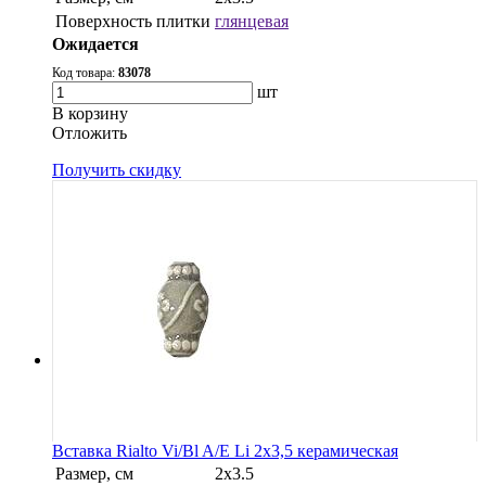
Поверхность плитки
глянцевая
Ожидается
Код товара:
83078
шт
В корзину
Oтложить
Получить скидку
Вставка Rialto Vi/Bl A/E Li 2x3,5 керамическая
Размер, см
2x3.5