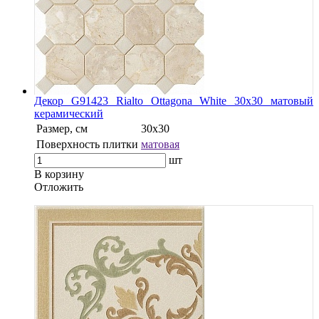
Декор G91423 Rialto Ottagona White 30х30 матовый
керамический
Размер, см
30x30
Поверхность плитки
матовая
шт
В корзину
Oтложить