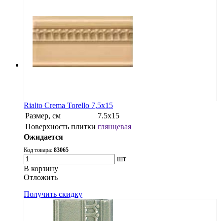
Rialto Crema Torello 7,5x15
Размер, см
7.5x15
Поверхность плитки
глянцевая
Ожидается
Код товара:
83065
шт
В корзину
Oтложить
Получить скидку