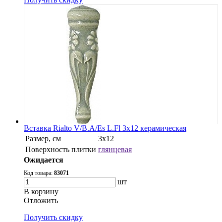
Вставка Rialto V/B.A/Es L.Fl 3x12 керамическая
Размер, см
3x12
Поверхность плитки
глянцевая
Ожидается
Код товара:
83071
шт
В корзину
Oтложить
Получить скидку