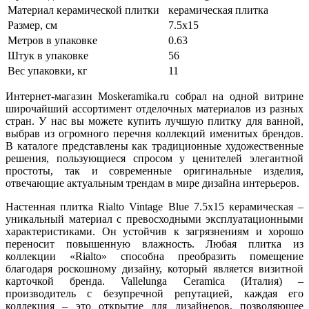
Материал керамической плитки
керамическая плитка
Размер, см
7.5x15
Метров в упаковке
0.63
Штук в упаковке
56
Вес упаковки, кг
11
Интернет-магазин Moskeramika.ru собрал на одной витрине
широчайший ассортимент отделочных материалов из разных
стран. У нас вы можете купить лучшую плитку для ванной,
выбрав из огромного перечня коллекций именитых брендов.
В каталоге представлены как традиционные художественные
решения, пользующиеся спросом у ценителей элегантной
простоты, так и современные оригинальные изделия,
отвечающие актуальным трендам в мире дизайна интерьеров.
Настенная плитка Rialto Vintage Blue 7.5x15 керамическая –
уникальный материал с превосходными эксплуатационными
характеристиками. Он устойчив к загрязнениям и хорошо
переносит повышенную влажность. Любая плитка из
коллекции «Rialto» способна преобразить помещение
благодаря роскошному дизайну, который является визитной
карточкой бренда. Vallelunga Ceramica (Италия) –
производитель с безупречной репутацией, каждая его
коллекция – это открытие для дизайнеров, позволяющее