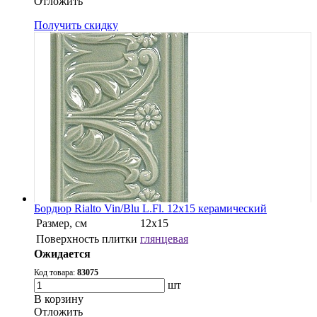
Oтложить
Получить скидку
Бордюр Rialto Vin/Blu L.Fl. 12x15 керамический
Размер, см
12x15
Поверхность плитки
глянцевая
Ожидается
Код товара:
83075
шт
В корзину
Oтложить