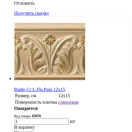
Oтложить
Получить скидку
Rialto Cr L.Flo.Pain 12x15
Размер, см
12x15
Поверхность плитки
глянцевая
Ожидается
Код товара:
83076
шт
В корзину