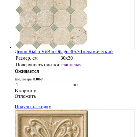
Декор Rialto Vi/Blu Ottago 30x30 керамический
Размер, см
30х30
Поверхность плитки
глянцевая
Ожидается
Код товара:
83060
шт
В корзину
Oтложить
Получить скидку