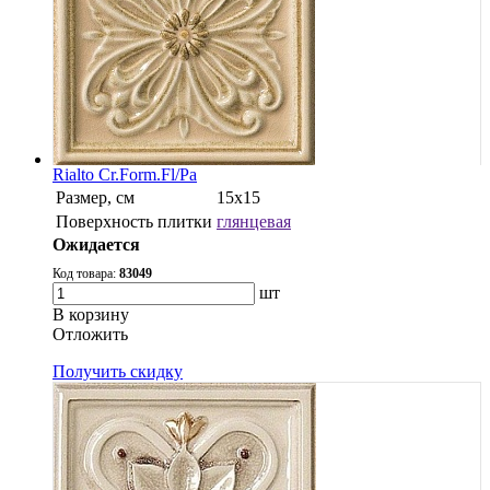
Rialto Cr.Form.Fl/Pa
Размер, см
15x15
Поверхность плитки
глянцевая
Ожидается
Код товара:
83049
шт
В корзину
Oтложить
Получить скидку