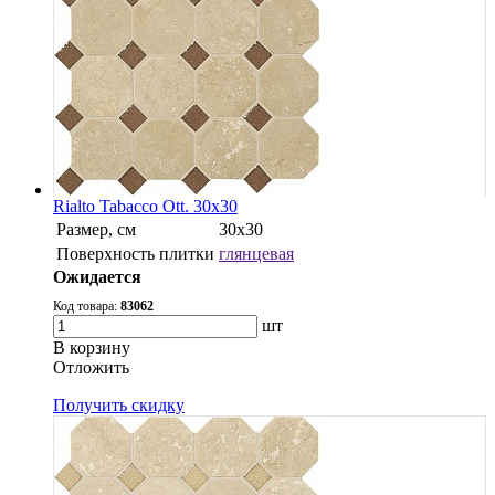
Rialto Tabacco Ott. 30x30
Размер, см
30х30
Поверхность плитки
глянцевая
Ожидается
Код товара:
83062
шт
В корзину
Oтложить
Получить скидку