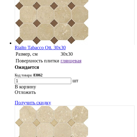
Rialto Tabacco Ott. 30x30
Размер, см
30х30
Поверхность плитки
глянцевая
Ожидается
Код товара:
83062
шт
В корзину
Oтложить
Получить скидку