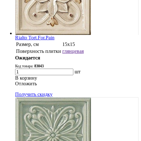
Rialto Tort.For.Pain
Размер, см
15x15
Поверхность плитки
глянцевая
Ожидается
Код товара:
83043
шт
В корзину
Oтложить
Получить скидку