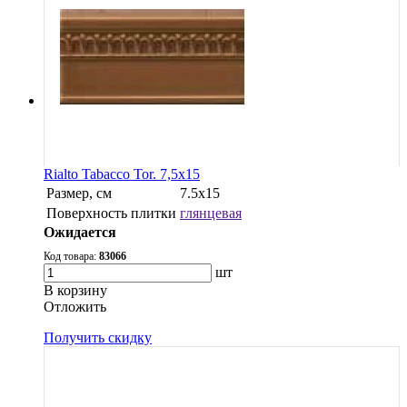
Rialto Tabacco Tor. 7,5x15
Размер, см
7.5x15
Поверхность плитки
глянцевая
Ожидается
Код товара:
83066
шт
В корзину
Oтложить
Получить скидку