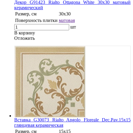
Декор G91423 Rialto Ottagona White 30х30 матовый
керамический
Размер, см
30x30
Поверхность плитки
матовая
шт
В корзину
Oтложить
Вставка G30073 Rialto Angolo Floreale Dec.Pav.15х15
глянцевая керамическая
Размер, см
15x15