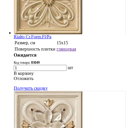
Rialto Cr.Form.Fl/Pa
Размер, см
15x15
Поверхность плитки
глянцевая
Ожидается
Код товара:
83049
шт
В корзину
Oтложить
Получить скидку