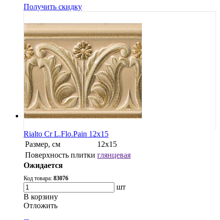
Получить скидку
Rialto Cr L.Flo.Pain 12x15
Размер, см
12x15
Поверхность плитки
глянцевая
Ожидается
Код товара:
83076
шт
В корзину
Oтложить