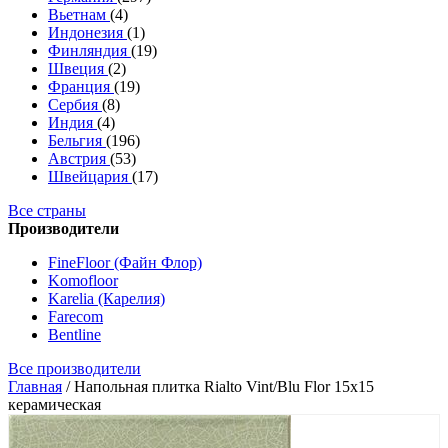
Вьетнам
(4)
Индонезия
(1)
Финляндия
(19)
Швеция
(2)
Франция
(19)
Сербия
(8)
Индия
(4)
Бельгия
(196)
Австрия
(53)
Швейцария
(17)
Все страны
Производители
FineFloor (Файн Флор)
Komofloor
Karelia (Карелия)
Farecom
Bentline
Все производители
Главная
/
Напольная плитка Rialto Vint/Blu Flor 15x15
керамическая