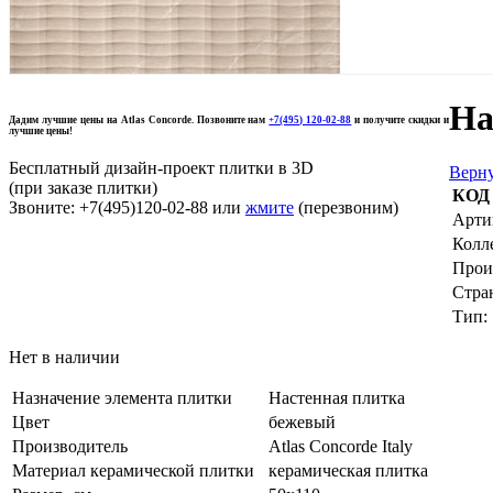
На
Дадим лучшие цены на Atlas Concorde. Позвоните нам
+7(495) 120-02-88
и получите скидки и
лучшие цены!
Бесплатный дизайн-проект плитки в 3D
Верну
(при заказе плитки)
КОД
Звоните: +7(495)120-02-88 или
жмите
(перезвоним)
Арти
Колл
Прои
Стра
Тип:
Нет в наличии
Назначение элемента плитки
Настенная плитка
Цвет
бежевый
Производитель
Atlas Concorde Italy
Материал керамической плитки
керамическая плитка