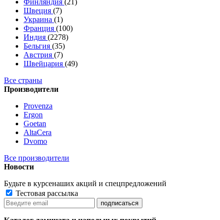
Финляндия
(21)
Швеция
(7)
Украина
(1)
Франция
(100)
Индия
(2278)
Бельгия
(35)
Австрия
(7)
Швейцария
(49)
Все страны
Производители
Provenza
Ergon
Goetan
AltaСera
Dvomo
Все производители
Новости
Будьте в курсе
наших акций и спецпредложений
Тестовая рассылка