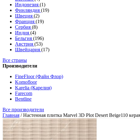
Индонезия
(1)
Финляндия
(19)
Швеция
(2)
Франция
(19)
Сербия
(8)
Индия
(4)
Бельгия
(196)
Австрия
(53)
Швейцария
(17)
Все страны
Производители
FineFloor (Файн Флор)
Komofloor
Karelia (Карелия)
Farecom
Bentline
Все производители
Главная
/
Настенная плитка Marvel 3D Plot Desert Beige110 кер