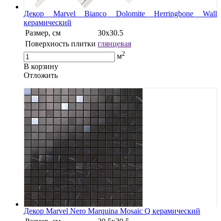
Декор Marvel Bianco Dolomite Herringbone Wall
керамический
Размер, см
30х30.5
Поверхность плитки
глянцевая
2
м
В корзину
Oтложить
Декор Marvel Nero Marquina Mosaic Q керамический