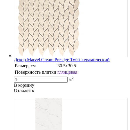
Декор Marvel Cream Prestige Twist керамический
Размер, см
30.5х30.5
Поверхность плитки
глянцевая
2
м
В корзину
Oтложить