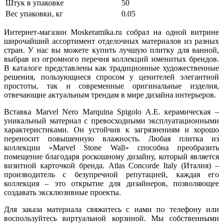
Штук в упаковке
50
Вес упаковки, кг
0.05
Интернет-магазин Moskeramika.ru собрал на одной витрине
широчайший ассортимент отделочных материалов из разных
стран. У нас вы можете купить лучшую плитку для ванной,
выбрав из огромного перечня коллекций именитых брендов.
В каталоге представлены как традиционные художественные
решения, пользующиеся спросом у ценителей элегантной
простоты, так и современные оригинальные изделия,
отвечающие актуальным трендам в мире дизайна интерьеров.
Вставка Marvel Nero Marquina Spigolo A.E. керамическая –
уникальный материал с превосходными эксплуатационными
характеристиками. Он устойчив к загрязнениям и хорошо
переносит повышенную влажность. Любая плитка из
коллекции «Marvel Stone Wall» способна преобразить
помещение благодаря роскошному дизайну, который является
визитной карточкой бренда. Atlas Concorde Italy (Италия) –
производитель с безупречной репутацией, каждая его
коллекция – это открытие для дизайнеров, позволяющее
создавать эксклюзивные проекты.
Для заказа материала свяжитесь с нами по телефону или
воспользуйтесь виртуальной корзиной. Мы собственными