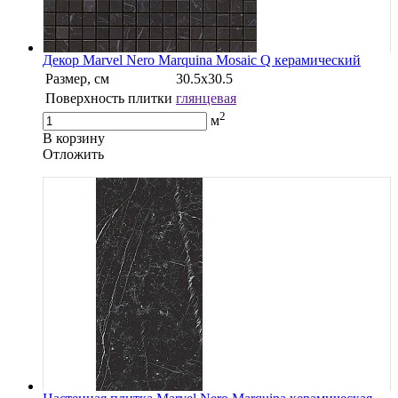
Декор Marvel Nero Marquina Mosaic Q керамический
Размер, см
30.5х30.5
Поверхность плитки
глянцевая
2
м
В корзину
Oтложить