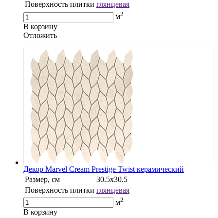
Поверхность плитки
глянцевая
2
м
В корзину
Oтложить
Декор Marvel Cream Prestige Twist керамический
Размер, см
30.5х30.5
Поверхность плитки
глянцевая
2
м
В корзину