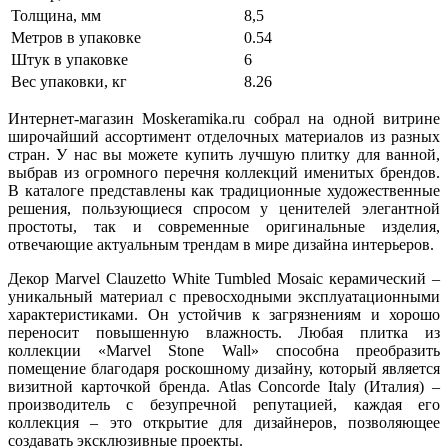
Толщина, мм
8,5
Метров в упаковке
0.54
Штук в упаковке
6
Вес упаковки, кг
8.26
Интернет-магазин Moskeramika.ru собрал на одной витрине
широчайший ассортимент отделочных материалов из разных
стран. У нас вы можете купить лучшую плитку для ванной,
выбрав из огромного перечня коллекций именитых брендов.
В каталоге представлены как традиционные художественные
решения, пользующиеся спросом у ценителей элегантной
простоты, так и современные оригинальные изделия,
отвечающие актуальным трендам в мире дизайна интерьеров.
Декор Marvel Clauzetto White Tumbled Mosaic керамический –
уникальный материал с превосходными эксплуатационными
характеристиками. Он устойчив к загрязнениям и хорошо
переносит повышенную влажность. Любая плитка из
коллекции «Marvel Stone Wall» способна преобразить
помещение благодаря роскошному дизайну, который является
визитной карточкой бренда. Atlas Concorde Italy (Италия) –
производитель с безупречной репутацией, каждая его
коллекция – это открытие для дизайнеров, позволяющее
создавать эксклюзивные проекты.