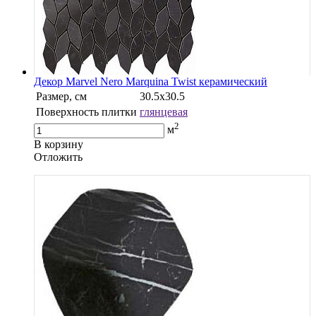
Декор Marvel Nero Marquina Twist керамический
Размер, см
30.5х30.5
Поверхность плитки
глянцевая
2
м
В корзину
Oтложить