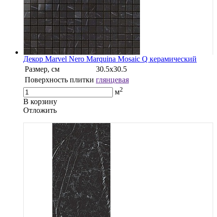
Декор Marvel Nero Marquina Mosaic Q керамический
Размер, см
30.5х30.5
Поверхность плитки
глянцевая
2
м
В корзину
Oтложить