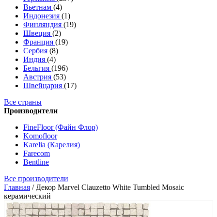
Вьетнам
(4)
Индонезия
(1)
Финляндия
(19)
Швеция
(2)
Франция
(19)
Сербия
(8)
Индия
(4)
Бельгия
(196)
Австрия
(53)
Швейцария
(17)
Все страны
Производители
FineFloor (Файн Флор)
Komofloor
Karelia (Карелия)
Farecom
Bentline
Все производители
Главная
/
Декор Marvel Clauzetto White Tumbled Mosaic
керамический