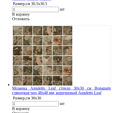
Размер,см
30.5х30.5
шт
В корзину
Oтложить
Мозаика Amuletto Leaf стекло 30х30 см Bonaparte
глянцевая чип 48х48 мм, коричневый Amuletto Leaf
Размер,см
30х30
шт
В корзину