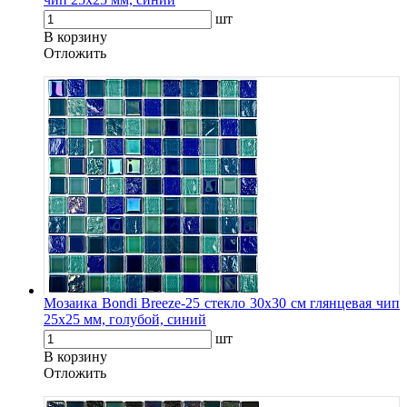
шт
В корзину
Oтложить
Мозаика Bondi Breeze-25 стекло 30х30 см глянцевая чип
25х25 мм, голубой, синий
шт
В корзину
Oтложить