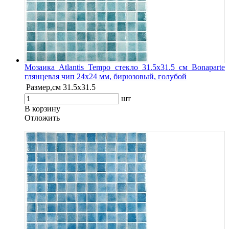
Мозаика Atlantis Tempo стекло 31.5х31.5 см Bonaparte
глянцевая чип 24х24 мм, бирюзовый, голубой
Размер,см
31.5х31.5
шт
В корзину
Oтложить