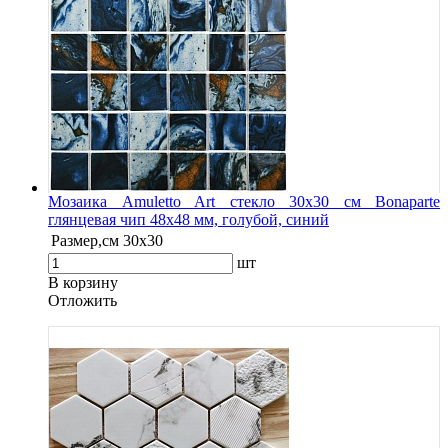
Мозаика Amuletto Art стекло 30х30 см Bonaparte
глянцевая чип 48х48 мм, голубой, синий
Размер,см
30х30
шт
В корзину
Oтложить