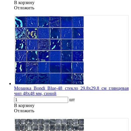
В корзину
Oтложить
Мозаика Bondi Blue-48 стекло 29.8х29.8 см глянцевая
чип 48х48 мм, синий
шт
В корзину
Oтложить