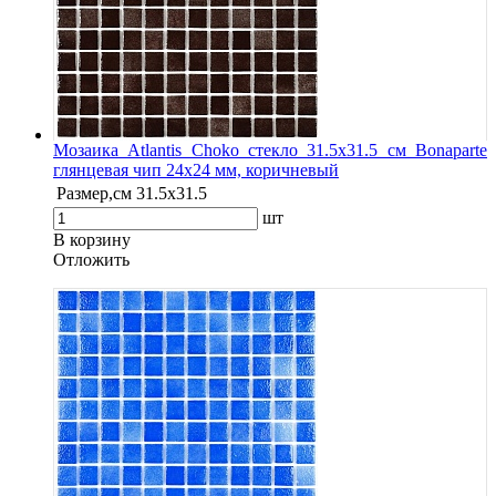
Мозаика Atlantis Choko стекло 31.5х31.5 см Bonaparte
глянцевая чип 24х24 мм, коричневый
Размер,см
31.5х31.5
шт
В корзину
Oтложить