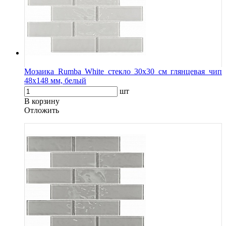
Мозаика Rumba White стекло 30х30 см глянцевая чип
48х148 мм, белый
шт
В корзину
Oтложить