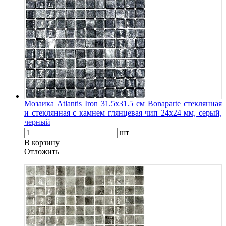
Мозаика Atlantis Iron 31.5х31.5 см Bonaparte стеклянная
и стеклянная с камнем глянцевая чип 24х24 мм, серый,
черный
шт
В корзину
Oтложить