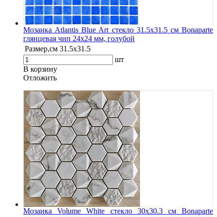
Мозаика Atlantis Blue Art стекло 31.5х31.5 см Bonaparte
глянцевая чип 24х24 мм, голубой
Размер,см
31.5х31.5
шт
В корзину
Oтложить
Мозаика Volume White стекло 30х30.3 см Bonaparte