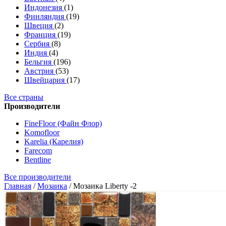
Индонезия
(1)
Финляндия
(19)
Швеция
(2)
Франция
(19)
Сербия
(8)
Индия
(4)
Бельгия
(196)
Австрия
(53)
Швейцария
(17)
Все страны
Производители
FineFloor (Файн Флор)
Komofloor
Karelia (Карелия)
Farecom
Bentline
Все производители
Главная
/
Мозаика
/
Мозаика Liberty -2