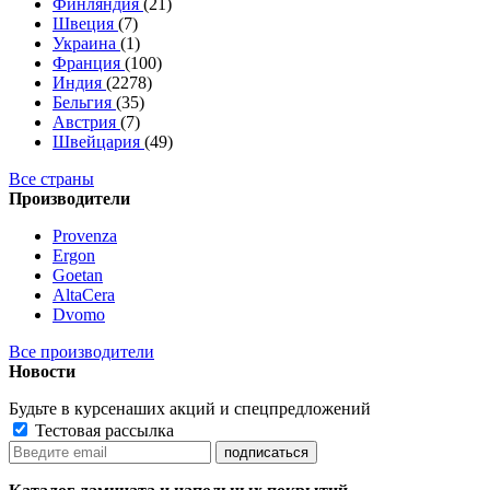
Финляндия
(21)
Швеция
(7)
Украина
(1)
Франция
(100)
Индия
(2278)
Бельгия
(35)
Австрия
(7)
Швейцария
(49)
Все страны
Производители
Provenza
Ergon
Goetan
AltaСera
Dvomo
Все производители
Новости
Будьте в курсе
наших акций и спецпредложений
Тестовая рассылка