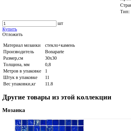
Стра
Тип:
шт
Купить
Oтложить
Материал мозаики
стекло+камень
Производитель
Bonaparte
Размер,см
30х30
Толщина, мм
0,8
Метров в упаковке
1
Штук в упаковке
11
Вес упаковки,кг
11.8
Другие товары из этой коллекции
Мозаика