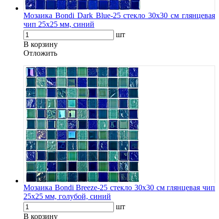
Мозаика Bondi Dark Blue-25 стекло 30х30 см глянцевая
чип 25х25 мм, синий
шт
В корзину
Oтложить
Мозаика Bondi Breeze-25 стекло 30х30 см глянцевая чип
25х25 мм, голубой, синий
шт
В корзину