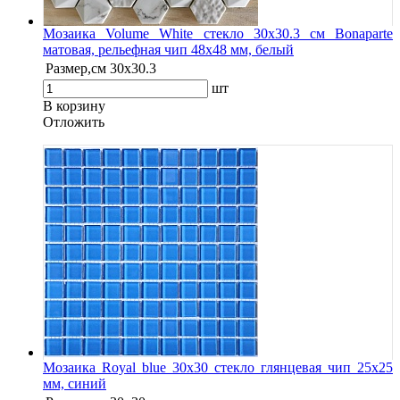
Мозаика Volume White стекло 30х30.3 см Bonaparte
матовая, рельефная чип 48х48 мм, белый
Размер,см
30х30.3
шт
В корзину
Oтложить
Мозаика Royal blue 30х30 стекло глянцевая чип 25х25
мм, синий