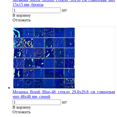
15х15 мм, бронза
шт
В корзину
Oтложить
Мозаика Bondi Blue-48 стекло 29.8х29.8 см глянцевая
чип 48х48 мм, синий
шт
В корзину
Oтложить