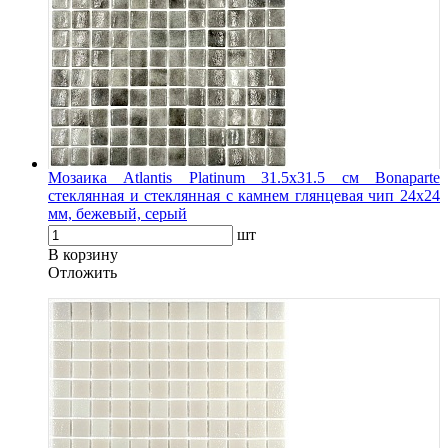
Мозаика Atlantis Platinum 31.5х31.5 см Bonaparte
стеклянная и стеклянная с камнем глянцевая чип 24х24
мм, бежевый, серый
шт
В корзину
Oтложить