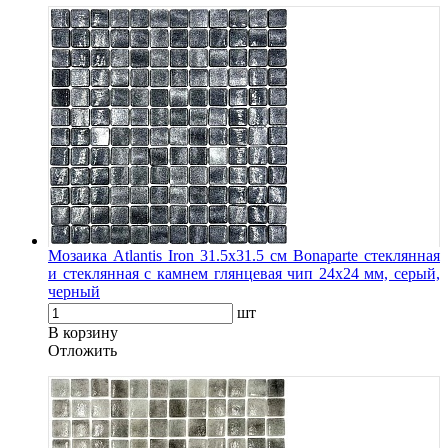
Мозаика Atlantis Iron 31.5х31.5 см Bonaparte стеклянная
и стеклянная с камнем глянцевая чип 24х24 мм, серый,
черный
шт
В корзину
Oтложить