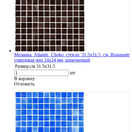
Мозаика Atlantis Choko стекло 31.5х31.5 см Bonaparte
глянцевая чип 24х24 мм, коричневый
Размер,см
31.5х31.5
шт
В корзину
Oтложить