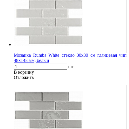
Мозаика Rumba White стекло 30х30 см глянцевая чип
48х148 мм, белый
шт
В корзину
Oтложить