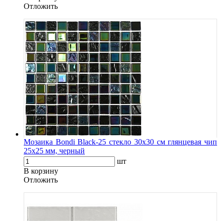
Oтложить
Мозаика Bondi Black-25 стекло 30х30 см глянцевая чип
25х25 мм, черный
шт
В корзину
Oтложить