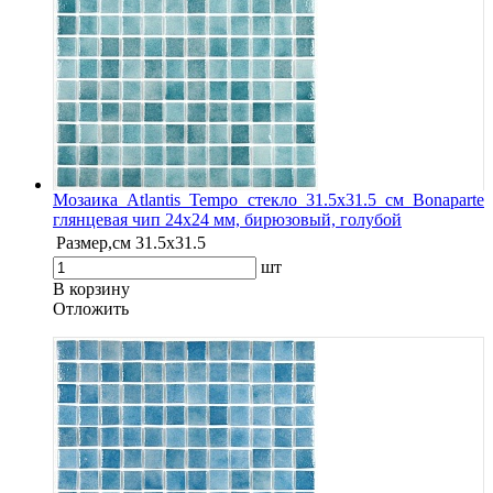
Мозаика Atlantis Tempo стекло 31.5х31.5 см Bonaparte
глянцевая чип 24х24 мм, бирюзовый, голубой
Размер,см
31.5х31.5
шт
В корзину
Oтложить