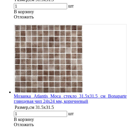
шт
В корзину
Oтложить
Мозаика Atlantis Moca стекло 31.5х31.5 см Bonaparte
глянцевая чип 24х24 мм, коричневый
Размер,см
31.5х31.5
шт
В корзину
Oтложить