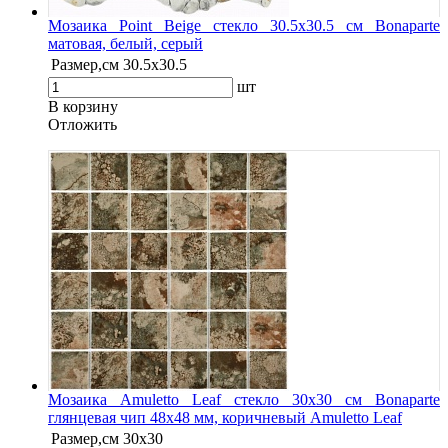
Мозаика Point Beige стекло 30.5х30.5 см Bonaparte
матовая, белый, серый
Размер,см
30.5х30.5
шт
В корзину
Oтложить
Мозаика Amuletto Leaf стекло 30х30 см Bonaparte
глянцевая чип 48х48 мм, коричневый Amuletto Leaf
Размер,см
30х30