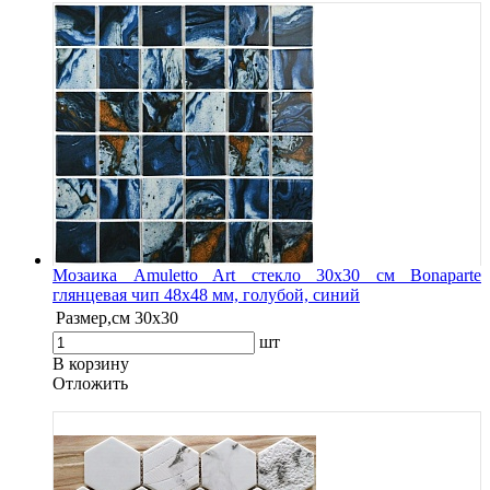
Мозаика Amuletto Art стекло 30х30 см Bonaparte
глянцевая чип 48х48 мм, голубой, синий
Размер,см
30х30
шт
В корзину
Oтложить