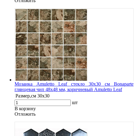
Oтложить
Мозаика Amuletto Leaf стекло 30х30 см Bonaparte
глянцевая чип 48х48 мм, коричневый Amuletto Leaf
Размер,см
30х30
шт
В корзину
Oтложить