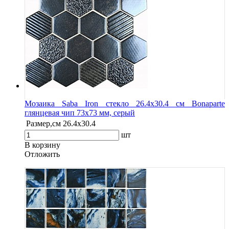
Мозаика Saba Iron стекло 26.4х30.4 см Bonaparte
глянцевая чип 73х73 мм, серый
Размер,см
26.4х30.4
шт
В корзину
Oтложить