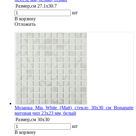
Размер,см
27.1х30.7
шт
В корзину
Oтложить
Мозаика Mia White (Matt) стекло 30х30 см Bonaparte
матовая чип 23х23 мм, белый
Размер,см
30х30
шт
В корзину