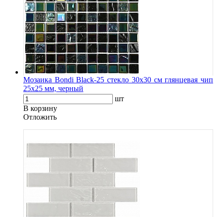
Мозаика Bondi Black-25 стекло 30х30 см глянцевая чип
25х25 мм, черный
шт
В корзину
Oтложить