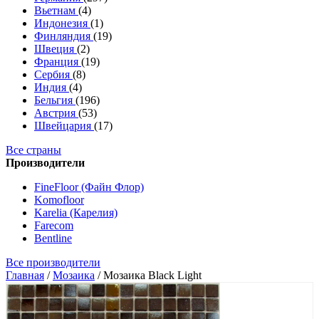
Вьетнам
(4)
Индонезия
(1)
Финляндия
(19)
Швеция
(2)
Франция
(19)
Сербия
(8)
Индия
(4)
Бельгия
(196)
Австрия
(53)
Швейцария
(17)
Все страны
Производители
FineFloor (Файн Флор)
Komofloor
Karelia (Карелия)
Farecom
Bentline
Все производители
Главная
/
Мозаика
/
Мозаика Black Light