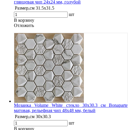
глянцевая чип 24х24 мм, голубой
Размер,см
31.5х31.5
шт
В корзину
Oтложить
Мозаика Volume White стекло 30х30.3 см Bonaparte
матовая, рельефная чип 48х48 мм, белый
Размер,см
30х30.3
шт
В корзину