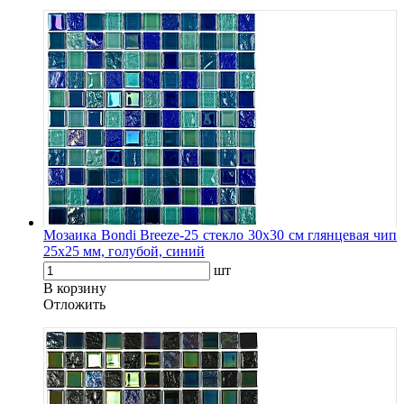
Мозаика Bondi Breeze-25 стекло 30х30 см глянцевая чип
25х25 мм, голубой, синий
шт
В корзину
Oтложить