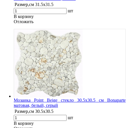
Размер,см
31.5х31.5
шт
В корзину
Oтложить
Мозаика Point Beige стекло 30.5х30.5 см Bonaparte
матовая, белый, серый
Размер,см
30.5х30.5
шт
В корзину