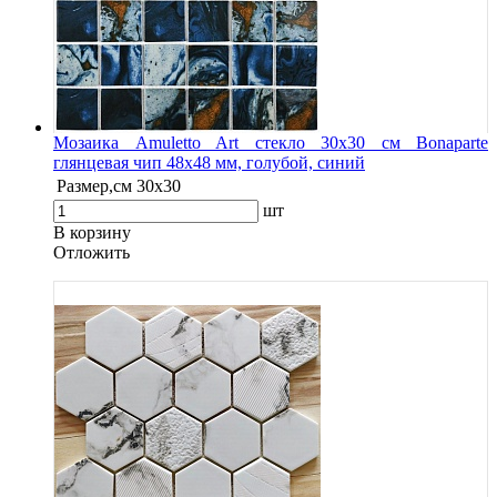
Мозаика Amuletto Art стекло 30х30 см Bonaparte
глянцевая чип 48х48 мм, голубой, синий
Размер,см
30х30
шт
В корзину
Oтложить