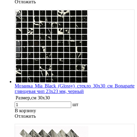
Oтложить
Мозаика Mia Black (Glossy) стекло 30х30 см Bonaparte
глянцевая чип 23х23 мм, черный
Размер,см
30х30
шт
В корзину
Oтложить