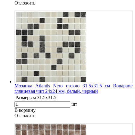
Oтложить
Мозаика Atlantis Nero стекло 31.5х31.5 см Bonaparte
глянцевая чип 24х24 мм, белый, черный
Размер,см
31.5х31.5
шт
В корзину
Oтложить