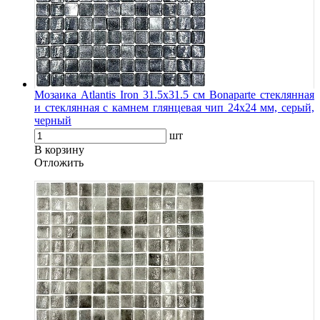
Мозаика Atlantis Iron 31.5х31.5 см Bonaparte стеклянная
и стеклянная с камнем глянцевая чип 24х24 мм, серый,
черный
шт
В корзину
Oтложить