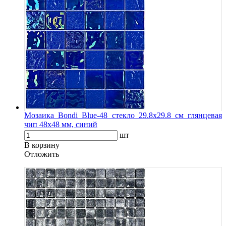
Мозаика Bondi Blue-48 стекло 29.8х29.8 см глянцевая
чип 48х48 мм, синий
шт
В корзину
Oтложить