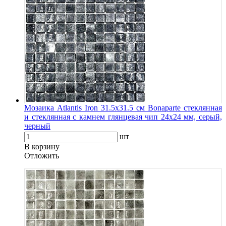
Мозаика Atlantis Iron 31.5х31.5 см Bonaparte стеклянная
и стеклянная с камнем глянцевая чип 24х24 мм, серый,
черный
шт
В корзину
Oтложить