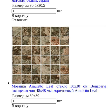
матовая, белый, серый
Размер,см
30.5х30.5
шт
В корзину
Oтложить
Мозаика Amuletto Leaf стекло 30х30 см Bonaparte
глянцевая чип 48х48 мм, коричневый Amuletto Leaf
Размер,см
30х30
шт
В корзину