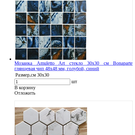
Мозаика Amuletto Art стекло 30х30 см Bonaparte
глянцевая чип 48х48 мм, голубой, синий
Размер,см
30х30
шт
В корзину
Oтложить