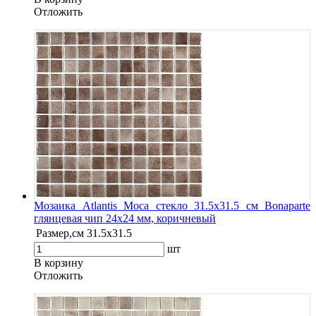
Oтложить
Мозаика Atlantis Moca стекло 31.5х31.5 см Bonaparte
глянцевая чип 24х24 мм, коричневый
Размер,см
31.5х31.5
шт
В корзину
Oтложить