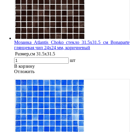
Мозаика Atlantis Choko стекло 31.5х31.5 см Bonaparte
глянцевая чип 24х24 мм, коричневый
Размер,см
31.5х31.5
шт
В корзину
Oтложить