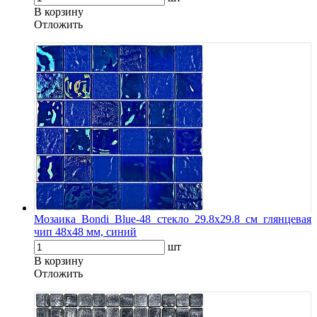
В корзину
Oтложить
Мозаика Bondi Blue-48 стекло 29.8х29.8 см глянцевая
чип 48х48 мм, синий
шт
В корзину
Oтложить