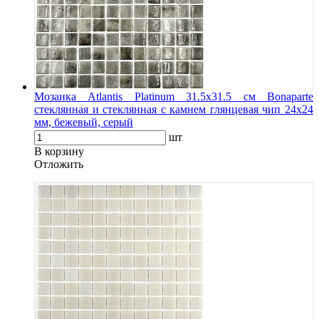
Мозаика Atlantis Platinum 31.5х31.5 см Bonaparte
стеклянная и стеклянная с камнем глянцевая чип 24х24
мм, бежевый, серый
шт
В корзину
Oтложить