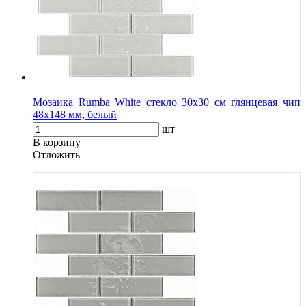
Мозаика Rumba White стекло 30х30 см глянцевая чип
48х148 мм, белый
шт
В корзину
Oтложить