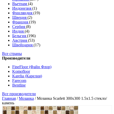
Вьетнам
(4)
Индонезия
(1)
Финляндия
(19)
Швеция
(2)
Франция
(19)
Сербия
(8)
Индия
(4)
Бельгия
(196)
Австрия
(53)
Швейцария
(17)
Все страны
Производители
FineFloor (Файн Флор)
Komofloor
Karelia (Карелия)
Farecom
Bentline
Все производители
Главная
/
Мозаика
/
Мозаика Scarlett 300x300 1.5x1.5 стекло/
камень