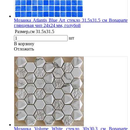
Мозаика Atlantis Blue Art стекло 31.5х31.5 см Bonaparte
глянцевая чип 24х24 мм, голубой
Размер,см
31.5х31.5
шт
В корзину
Oтложить
Мозаика Volume White стекло 30х30.3 см Bonaparte