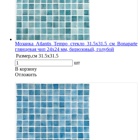
Мозаика Atlantis Tempo стекло 31.5х31.5 см Bonaparte
глянцевая чип 24х24 мм, бирюзовый, голубой
Размер,см
31.5х31.5
шт
В корзину
Oтложить