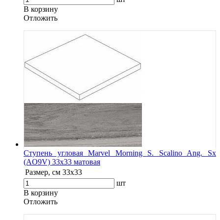
В корзину
Oтложить
Ступень угловая Marvel Morning S. Scalino Ang. Sx
(AO9V) 33x33 матовая
Размер, см
33x33
шт
В корзину
Oтложить