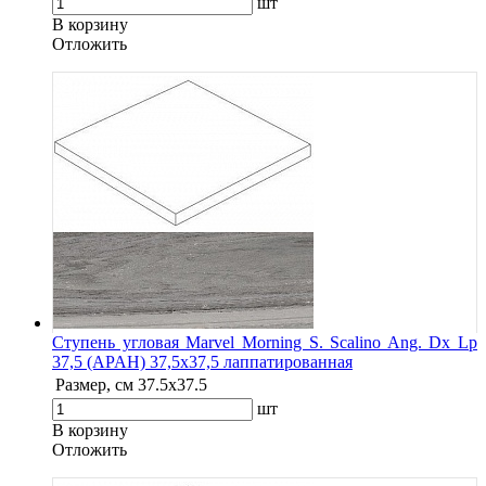
шт
В корзину
Oтложить
Ступень угловая Marvel Morning S. Scalino Ang. Dx Lp
37,5 (APAH) 37,5x37,5 лаппатированная
Размер, см
37.5x37.5
шт
В корзину
Oтложить