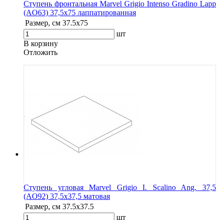
Ступень фронтальная Marvel Grigio Intenso Gradino Lapp
(AO63) 37,5x75 лаппатированная
Размер, см
37.5x75
шт
В корзину
Oтложить
Ступень угловая Marvel Grigio I. Scalino Ang. 37,5
(AO92) 37,5x37,5 матовая
Размер, см
37.5x37.5
шт