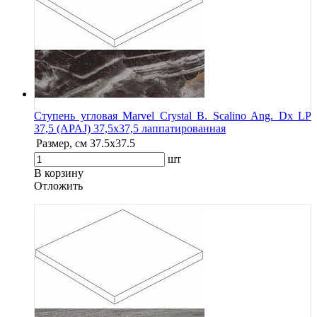
Ступень угловая Marvel Crystal B. Scalino Ang. Dx LP
37,5 (APAJ) 37,5x37,5 лаппатированная
Размер, см
37.5x37.5
шт
В корзину
Oтложить