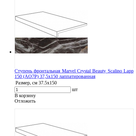
Ступень фронтальная Marvel Crystal Beauty Scalino Lapp
150 (AO7P) 37,5x150 лаппатированная
Размер, см
37.5x150
шт
В корзину
Oтложить