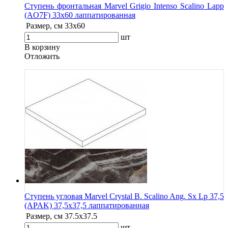
Ступень фронтальная Marvel Grigio Intenso Scalino Lapp
(AO7F) 33x60 лаппатированная
Размер, см
33x60
шт
В корзину
Oтложить
Ступень угловая Marvel Crystal B. Scalino Ang. Sx Lp 37,5
(APAK) 37,5x37,5 лаппатированная
Размер, см
37.5x37.5
шт