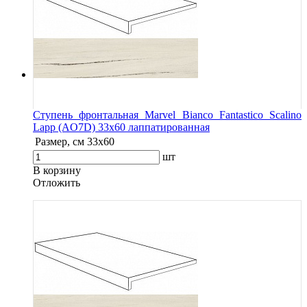
Ступень фронтальная Marvel Bianco Fantastico Scalino
Lapp (AO7D) 33x60 лаппатированная
Размер, см
33x60
шт
В корзину
Oтложить