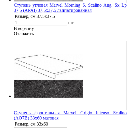
Ступень угловая Marvel Morning S. Scalino Ang. Sx Lp
37,5 (APAI) 37,5x37,5 лаппатированная
Размер, см
37.5x37.5
шт
В корзину
Oтложить
Ступень фронтальная Marvel Grigio Intenso Scalino
(AO7B) 33x60 матовая
Размер, см
33x60