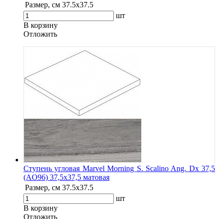
Размер, см
37.5x37.5
шт
В корзину
Oтложить
Ступень угловая Marvel Morning S. Scalino Ang. Dx 37,5
(AO96) 37,5x37,5 матовая
Размер, см
37.5x37.5
шт
В корзину
Oтложить