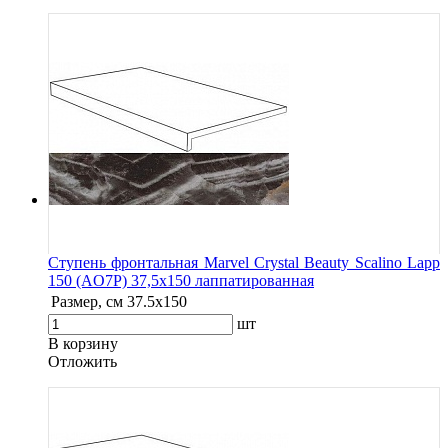
Ступень фронтальная Marvel Crystal Beauty Scalino Lapp
150 (AO7P) 37,5x150 лаппатированная
Размер, см
37.5x150
шт
В корзину
Oтложить