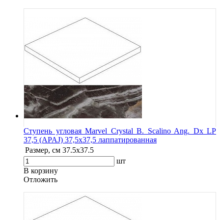
Ступень угловая Marvel Crystal B. Scalino Ang. Dx LP
37,5 (APAJ) 37,5x37,5 лаппатированная
Размер, см
37.5x37.5
шт
В корзину
Oтложить