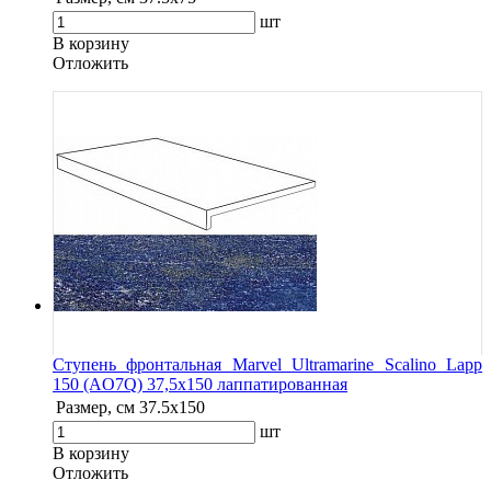
шт
В корзину
Oтложить
Ступень фронтальная Marvel Ultramarine Scalino Lapp
150 (AO7Q) 37,5x150 лаппатированная
Размер, см
37.5x150
шт
В корзину
Oтложить