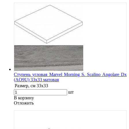
Ступень угловая Marvel Morning S. Scalino Angolare Dx
(AO9U) 33x33 матовая
Размер, см
33x33
шт
В корзину
Oтложить