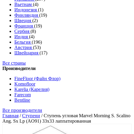
Вьетнам
(4)
Индонезия
(1)
Финляндия
(19)
Швеция
(2)
Франция
(19)
Сербия
(8)
Индия
(4)
Бельгия
(196)
Австрия
(53)
Швейцария
(17)
Все страны
Производители
FineFloor (Файн Флор)
Komofloor
Karelia (Карелия)
Farecom
Bentline
Все производители
Главная
/
Ступени
/
Ступень угловая Marvel Morning S. Scalino
Ang. Sx Lp (AO91) 33x33 лаппатированная