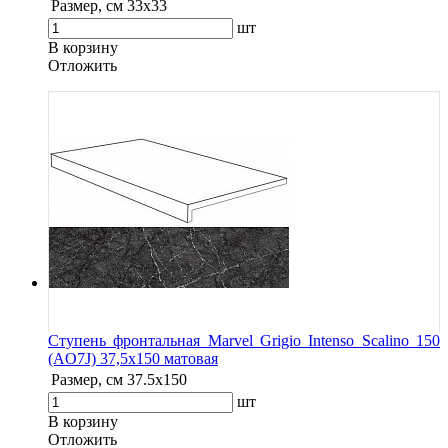
Размер, см
33x33
шт
В корзину
Oтложить
Ступень фронтальная Marvel Grigio Intenso Scalino 150
(AO7J) 37,5x150 матовая
Размер, см
37.5x150
шт
В корзину
Oтложить