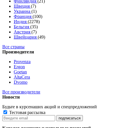
Финляндия
(21)
Швеция
(7)
Украина
(1)
Франция
(100)
Индия
(2278)
Бельгия
(35)
Австрия
(7)
Швейцария
(49)
Все страны
Производители
Provenza
Ergon
Goetan
AltaСera
Dvomo
Все производители
Новости
Будьте в курсе
наших акций и спецпредложений
Тестовая рассылка