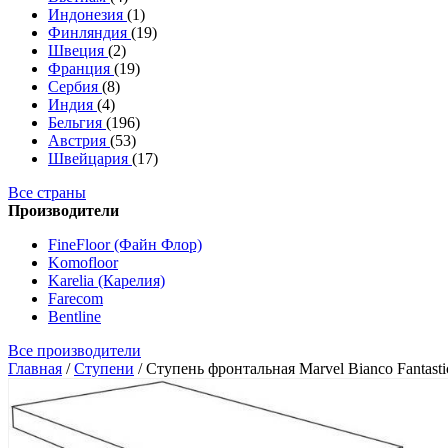
Индонезия
(1)
Финляндия
(19)
Швеция
(2)
Франция
(19)
Сербия
(8)
Индия
(4)
Бельгия
(196)
Австрия
(53)
Швейцария
(17)
Все страны
Производители
FineFloor (Файн Флор)
Komofloor
Karelia (Карелия)
Farecom
Bentline
Все производители
Главная
/
Ступени
/
Ступень фронтальная Marvel Bianco Fantasti