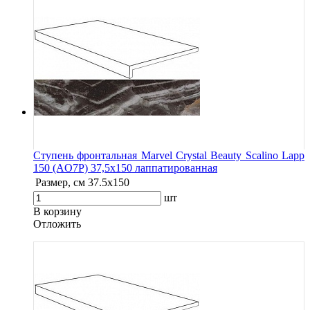
Ступень фронтальная Marvel Crystal Beauty Scalino Lapp
150 (AO7P) 37,5x150 лаппатированная
Размер, см
37.5x150
шт
В корзину
Oтложить