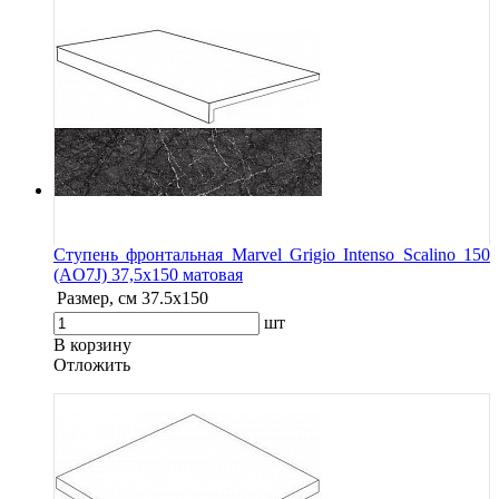
Ступень фронтальная Marvel Grigio Intenso Scalino 150
(AO7J) 37,5x150 матовая
Размер, см
37.5x150
шт
В корзину
Oтложить