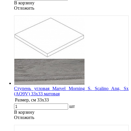
В корзину
Oтложить
Ступень угловая Marvel Morning S. Scalino Ang. Sx
(AO9V) 33x33 матовая
Размер, см
33x33
шт
В корзину
Oтложить