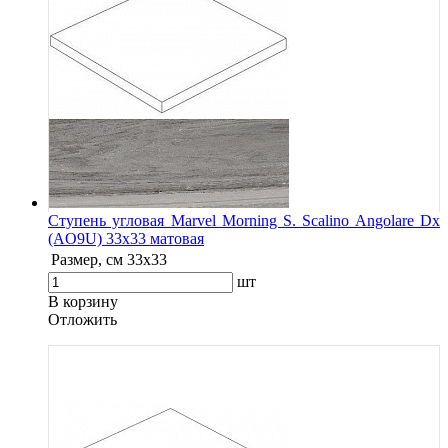
Ступень угловая Marvel Morning S. Scalino Angolare Dx
(AO9U) 33x33 матовая
Размер, см
33x33
шт
В корзину
Oтложить