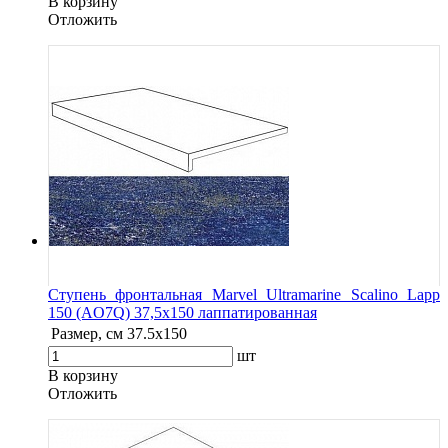
В корзину
Oтложить
Ступень фронтальная Marvel Ultramarine Scalino Lapp
150 (AO7Q) 37,5x150 лаппатированная
Размер, см
37.5x150
шт
В корзину
Oтложить