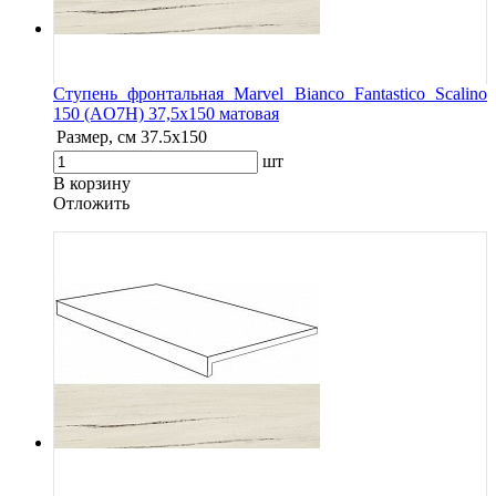
Ступень фронтальная Marvel Bianco Fantastico Scalino
150 (AO7H) 37,5x150 матовая
Размер, см
37.5x150
шт
В корзину
Oтложить