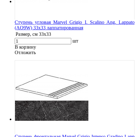
Ступень угловая Marvel Grigio I. Scalino Ang. Lappato
(AO9W) 33x33 лаппатированная
Размер, см
33x33
шт
В корзину
Oтложить
Ступень фронтальная Marvel Grigio Intenso Gradino Lapp