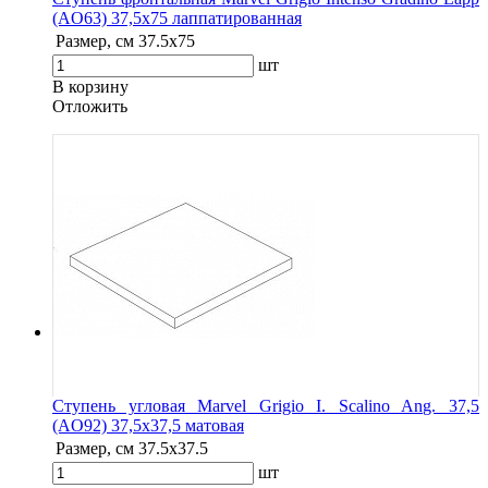
(AO63) 37,5x75 лаппатированная
Размер, см
37.5x75
шт
В корзину
Oтложить
Ступень угловая Marvel Grigio I. Scalino Ang. 37,5
(AO92) 37,5x37,5 матовая
Размер, см
37.5x37.5
шт