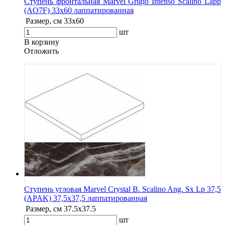
Ступень фронтальная Marvel Grigio Intenso Scalino Lapp
(AO7F) 33x60 лаппатированная
Размер, см
33x60
шт
В корзину
Oтложить
Ступень угловая Marvel Crystal B. Scalino Ang. Sx Lp 37,5
(APAK) 37,5x37,5 лаппатированная
Размер, см
37.5x37.5
шт