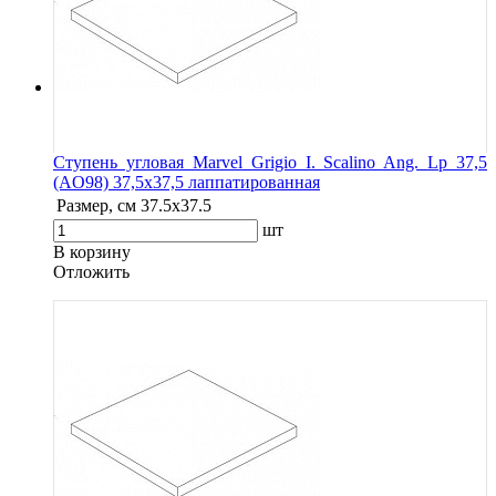
Ступень угловая Marvel Grigio I. Scalino Ang. Lp 37,5
(AO98) 37,5x37,5 лаппатированная
Размер, см
37.5x37.5
шт
В корзину
Oтложить