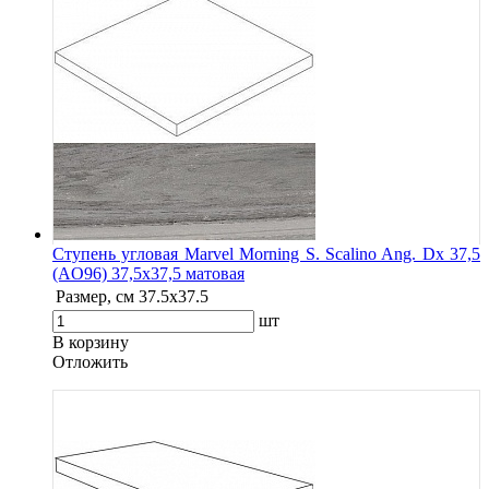
Ступень угловая Marvel Morning S. Scalino Ang. Dx 37,5
(AO96) 37,5x37,5 матовая
Размер, см
37.5x37.5
шт
В корзину
Oтложить