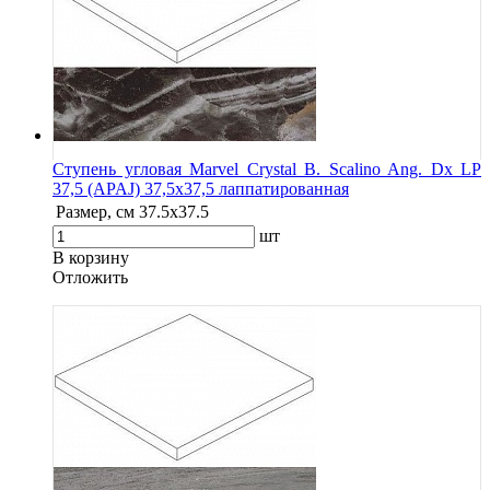
Ступень угловая Marvel Crystal B. Scalino Ang. Dx LP
37,5 (APAJ) 37,5x37,5 лаппатированная
Размер, см
37.5x37.5
шт
В корзину
Oтложить