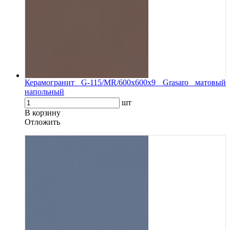
Керамогранит G-115/MR/600x600x9 Grasaro матовый
напольный
шт
В корзину
Oтложить