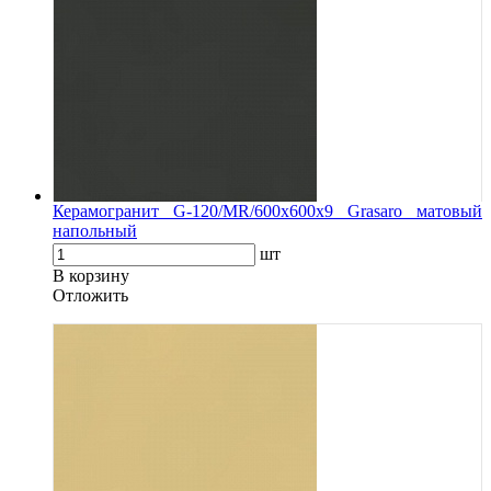
Керамогранит G-120/MR/600x600x9 Grasaro матовый
напольный
шт
В корзину
Oтложить