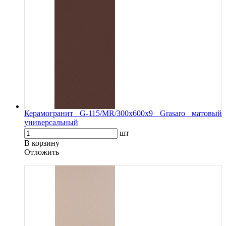
Керамогранит G-115/MR/300x600x9 Grasaro матовый
универсальный
шт
В корзину
Oтложить