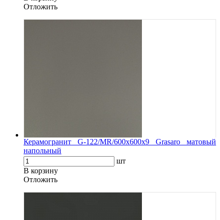
Oтложить
Керамогранит G-122/MR/600x600x9 Grasaro матовый
напольный
шт
В корзину
Oтложить