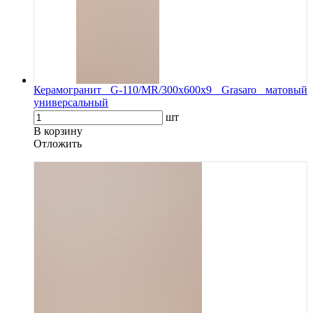
Керамогранит G-110/MR/300x600x9 Grasaro матовый
универсальный
шт
В корзину
Oтложить