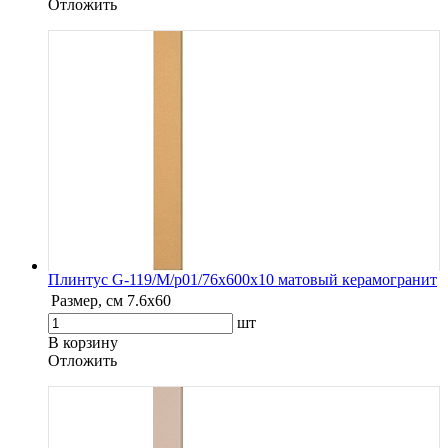
Oтложить
Плинтус G-119/М/p01/76x600x10 матовый керамогранит
Размер, см
7.6х60
шт
В корзину
Oтложить