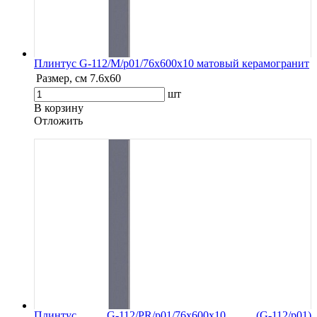
Плинтус G-112/М/p01/76x600x10 матовый керамогранит
Размер, см
7.6х60
шт
В корзину
Oтложить
Плинтус G-112/PR/p01/76x600x10 (G-112/p01)