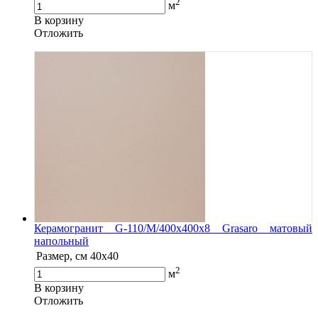
2
м
В корзину
Oтложить
Керамогранит G-110/M/400x400x8 Grasaro матовый
напольный
Размер, см
40x40
2
м
В корзину
Oтложить