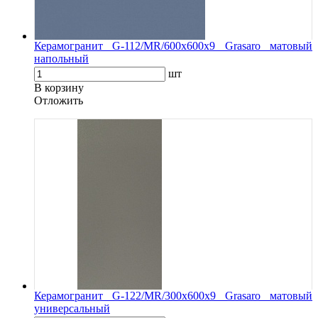
Керамогранит G-112/MR/600x600x9 Grasaro матовый
напольный
шт
В корзину
Oтложить
Керамогранит G-122/MR/300x600x9 Grasaro матовый
универсальный