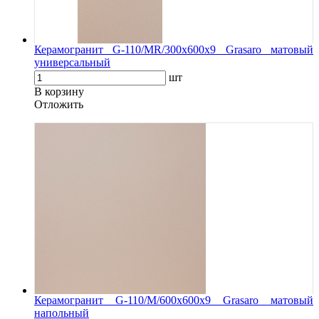
Керамогранит G-110/MR/300x600x9 Grasaro матовый
универсальный
шт
В корзину
Oтложить
Керамогранит G-110/M/600x600x9 Grasaro матовый
напольный