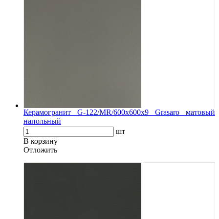
Керамогранит G-122/MR/600x600x9 Grasaro матовый
напольный
шт
В корзину
Oтложить