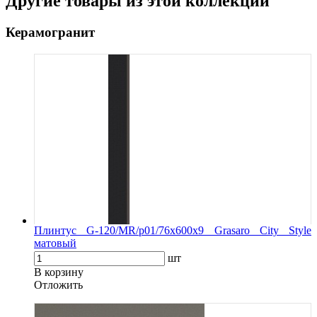
Другие товары из этой коллекции
Керамогранит
Плинтус G-120/MR/p01/76x600x9 Grasaro City Style
матовый
шт
В корзину
Oтложить