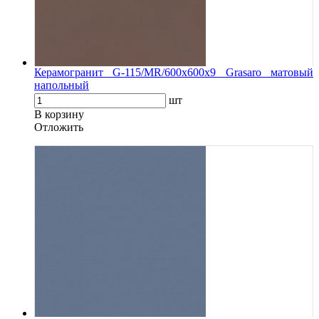
Керамогранит G-115/MR/600x600x9 Grasaro матовый
напольный
шт
В корзину
Oтложить