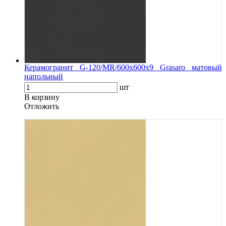
Керамогранит G-120/MR/600x600x9 Grasaro матовый
напольный
шт
В корзину
Oтложить