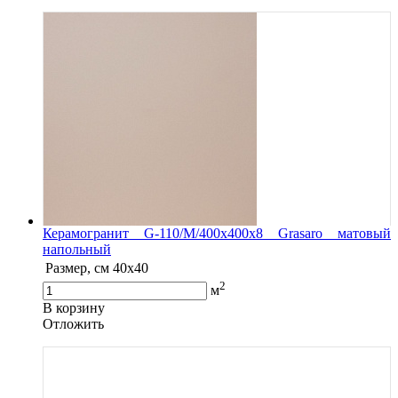
Керамогранит G-110/M/400x400x8 Grasaro матовый
напольный
Размер, см
40x40
2
м
В корзину
Oтложить