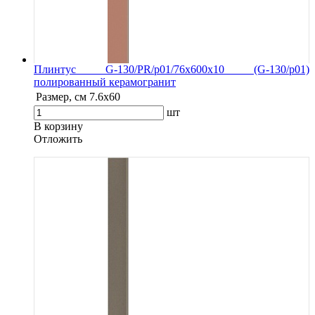
Плинтус G-130/PR/p01/76x600x10 (G-130/p01)
полированный керамогранит
Размер, см
7.6х60
шт
В корзину
Oтложить