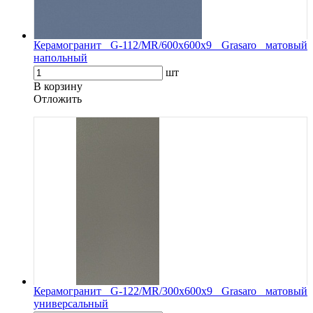
Керамогранит G-112/MR/600x600x9 Grasaro матовый
напольный
шт
В корзину
Oтложить
Керамогранит G-122/MR/300x600x9 Grasaro матовый
универсальный