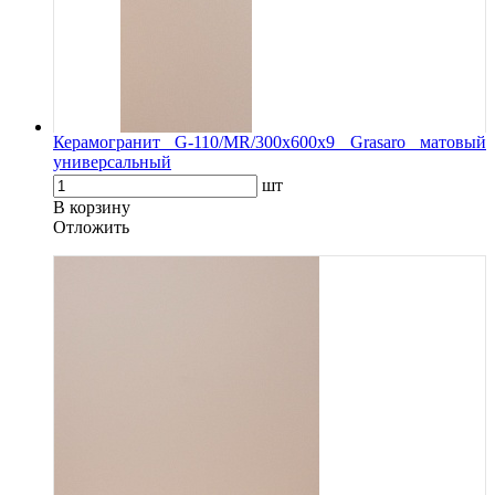
Керамогранит G-110/MR/300x600x9 Grasaro матовый
универсальный
шт
В корзину
Oтложить