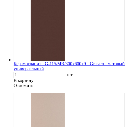
Керамогранит G-115/MR/300x600x9 Grasaro матовый
универсальный
шт
В корзину
Oтложить