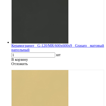
Керамогранит G-120/MR/600x600x9 Grasaro матовый
напольный
шт
В корзину
Oтложить