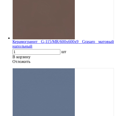
Керамогранит G-115/MR/600x600x9 Grasaro матовый
напольный
шт
В корзину
Oтложить