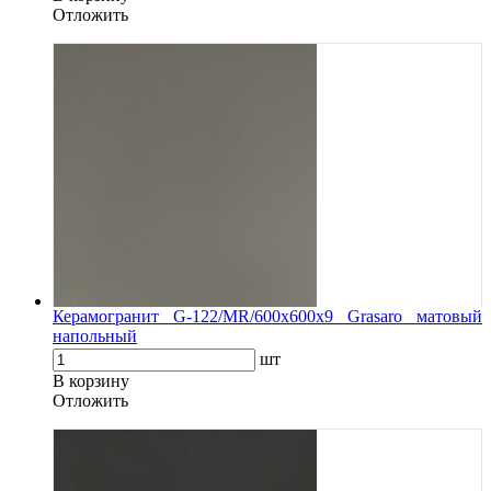
Oтложить
Керамогранит G-122/MR/600x600x9 Grasaro матовый
напольный
шт
В корзину
Oтложить