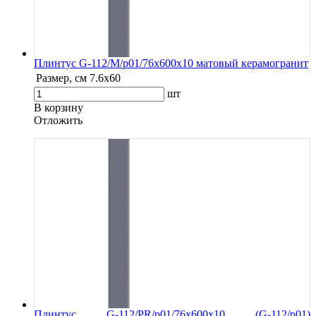
Плинтус G-112/М/p01/76x600x10 матовый керамогранит
Размер, см
7.6х60
шт
В корзину
Oтложить
Плинтус G-112/PR/p01/76x600x10 (G-112/p01)