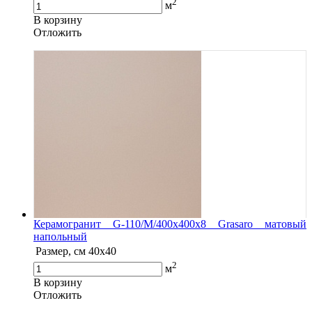
2
м
В корзину
Oтложить
Керамогранит G-110/M/400x400x8 Grasaro матовый
напольный
Размер, см
40x40
2
м
В корзину
Oтложить