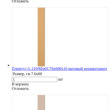
Oтложить
Плинтус G-119/М/p01/76x600x10 матовый керамогранит
Размер, см
7.6х60
шт
В корзину
Oтложить