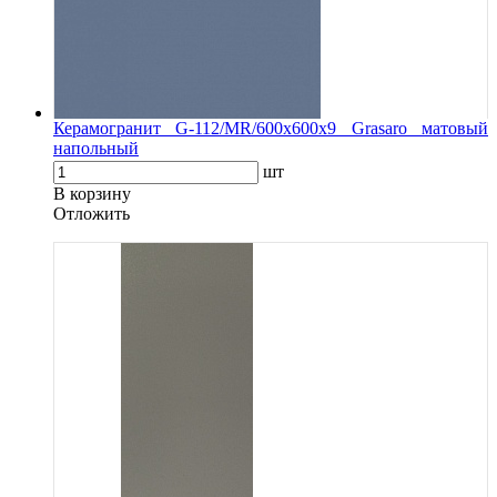
Керамогранит G-112/MR/600x600x9 Grasaro матовый
напольный
шт
В корзину
Oтложить