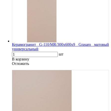
Керамогранит G-110/MR/300x600x9 Grasaro матовый
универсальный
шт
В корзину
Oтложить