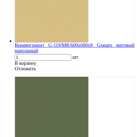
Керамогранит G-119/MR/600x600x9 Grasaro матовый
напольный
шт
В корзину
Oтложить