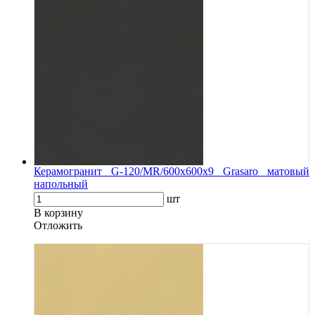
Керамогранит G-120/MR/600x600x9 Grasaro матовый
напольный
шт
В корзину
Oтложить