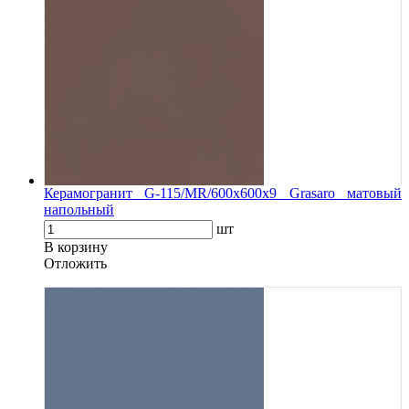
Керамогранит G-115/MR/600x600x9 Grasaro матовый
напольный
шт
В корзину
Oтложить