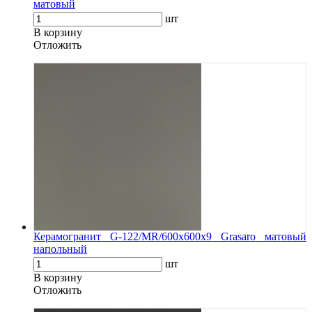
матовый
шт
В корзину
Oтложить
Керамогранит G-122/MR/600x600x9 Grasaro матовый
напольный
шт
В корзину
Oтложить