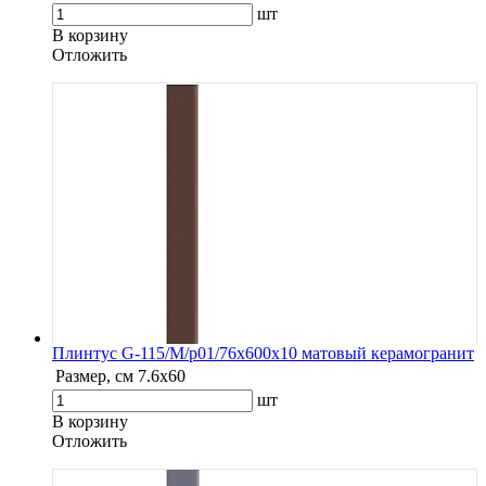
шт
В корзину
Oтложить
Плинтус G-115/М/p01/76x600x10 матовый керамогранит
Размер, см
7.6х60
шт
В корзину
Oтложить