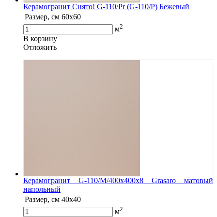
Керамогранит Снято! G-110/Pr (G-110/P) Бежевый
Размер, см
60х60
2
м
В корзину
Oтложить
Керамогранит G-110/M/400x400x8 Grasaro матовый
напольный
Размер, см
40x40
2
м