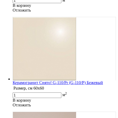
м
В корзину
Oтложить
Керамогранит Снято! G-110/Pr (G-110/P) Бежевый
Размер, см
60х60
2
м
В корзину
Oтложить