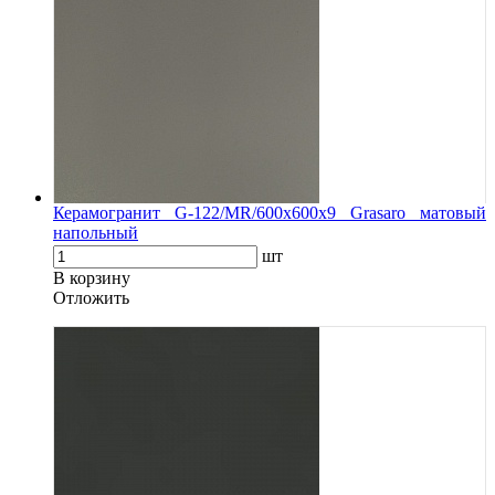
Керамогранит G-122/MR/600x600x9 Grasaro матовый
напольный
шт
В корзину
Oтложить