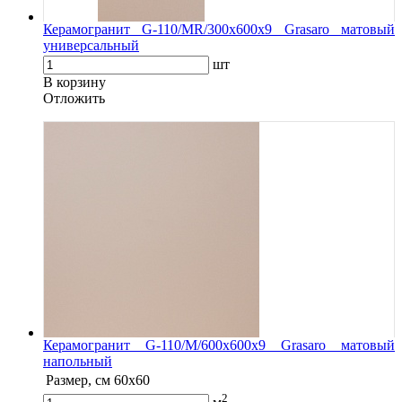
Керамогранит G-110/MR/300x600x9 Grasaro матовый
универсальный
шт
В корзину
Oтложить
Керамогранит G-110/M/600x600x9 Grasaro матовый
напольный
Размер, см
60х60
2