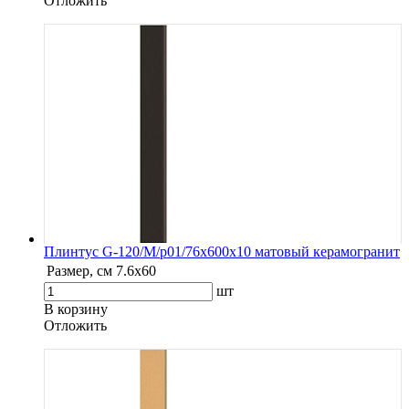
Oтложить
Плинтус G-120/М/p01/76x600x10 матовый керамогранит
Размер, см
7.6х60
шт
В корзину
Oтложить