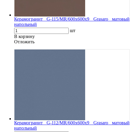
Керамогранит G-115/MR/600x600x9 Grasaro матовый
напольный
шт
В корзину
Oтложить
Керамогранит G-112/MR/600x600x9 Grasaro матовый
напольный