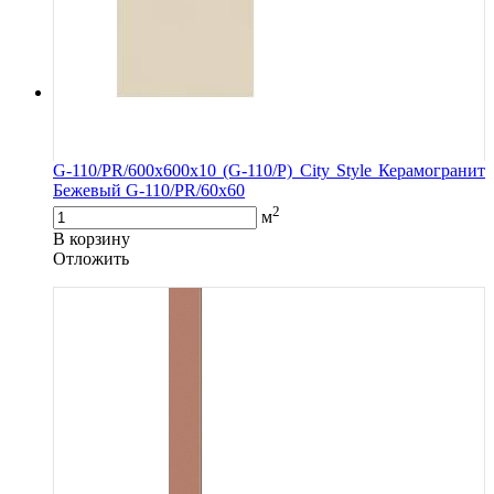
G-110/PR/600x600x10 (G-110/P) City Style Керамогранит
Бежевый G-110/PR/60x60
2
м
В корзину
Oтложить