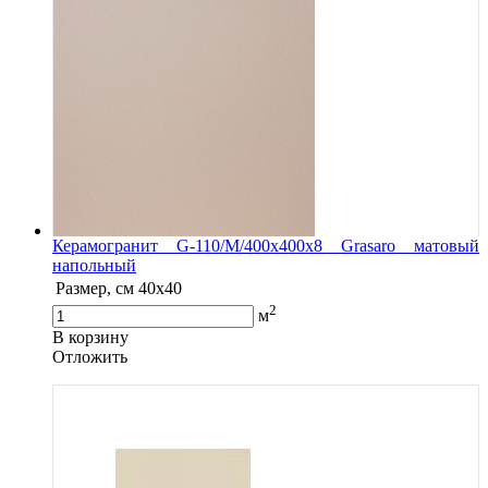
Керамогранит G-110/M/400x400x8 Grasaro матовый
напольный
Размер, см
40x40
2
м
В корзину
Oтложить