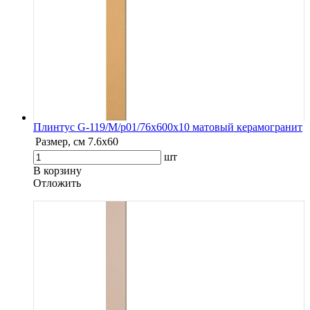
Плинтус G-119/М/p01/76x600x10 матовый керамогранит
Размер, см
7.6х60
шт
В корзину
Oтложить