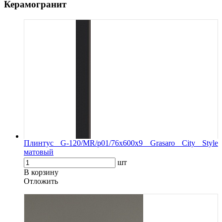
Керамогранит
Плинтус G-120/MR/p01/76x600x9 Grasaro City Style
матовый
шт
В корзину
Oтложить