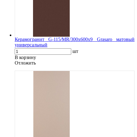
Керамогранит G-115/MR/300x600x9 Grasaro матовый
универсальный
шт
В корзину
Oтложить