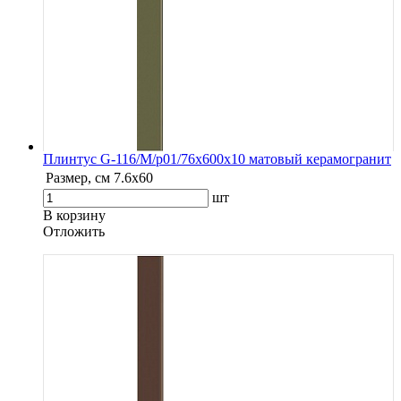
Плинтус G-116/М/p01/76x600x10 матовый керамогранит
Размер, см
7.6х60
шт
В корзину
Oтложить