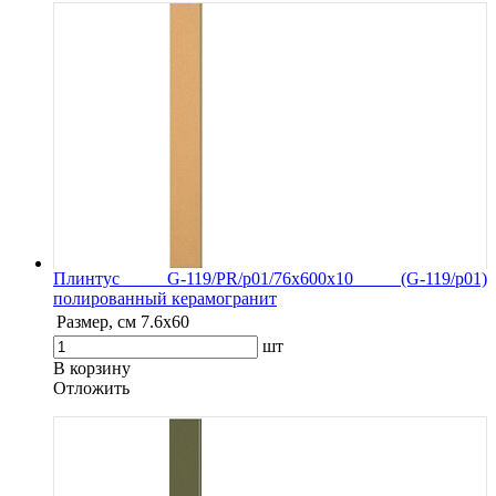
Плинтус G-119/PR/p01/76x600x10 (G-119/p01)
полированный керамогранит
Размер, см
7.6х60
шт
В корзину
Oтложить