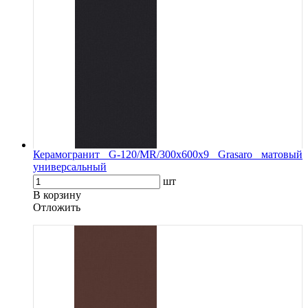
Керамогранит G-120/MR/300x600x9 Grasaro матовый
универсальный
шт
В корзину
Oтложить