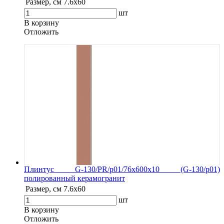
Размер, см
7.6х60
шт
В корзину
Oтложить
Плинтус G-130/PR/p01/76x600x10 (G-130/p01)
полированный керамогранит
Размер, см
7.6х60
шт
В корзину
Oтложить