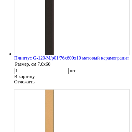
Плинтус G-120/М/p01/76x600x10 матовый керамогранит
Размер, см
7.6х60
шт
В корзину
Oтложить