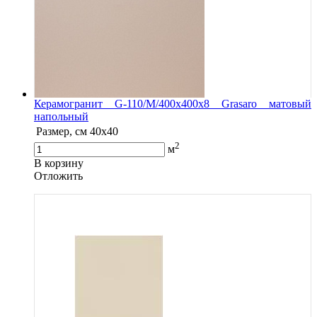
Керамогранит G-110/M/400x400x8 Grasaro матовый
напольный
Размер, см
40x40
2
м
В корзину
Oтложить