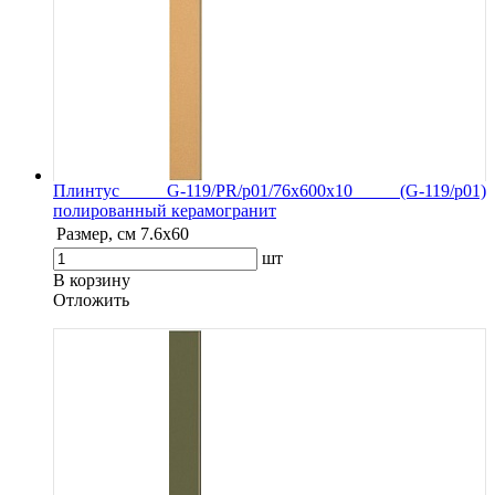
Плинтус G-119/PR/p01/76x600x10 (G-119/p01)
полированный керамогранит
Размер, см
7.6х60
шт
В корзину
Oтложить