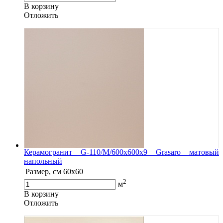
В корзину
Oтложить
Керамогранит G-110/M/600x600x9 Grasaro матовый
напольный
Размер, см
60х60
2
м
В корзину
Oтложить