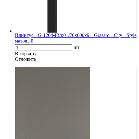
Плинтус G-120/MR/p01/76x600x9 Grasaro City Style
матовый
шт
В корзину
Oтложить