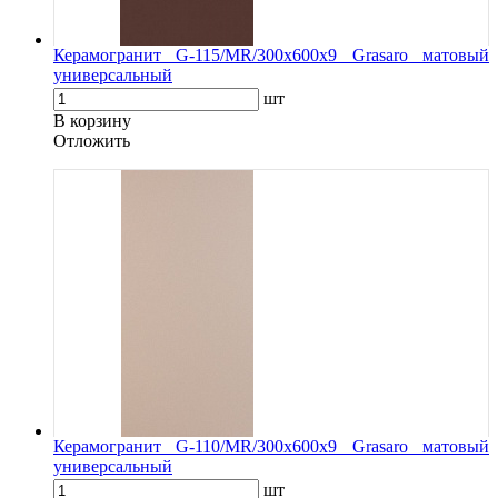
Керамогранит G-115/MR/300x600x9 Grasaro матовый
универсальный
шт
В корзину
Oтложить
Керамогранит G-110/MR/300x600x9 Grasaro матовый
универсальный
шт