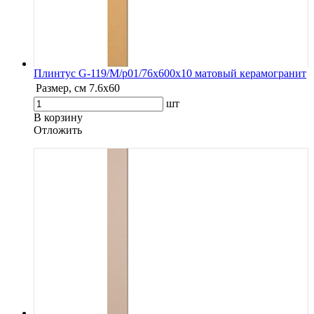
Плинтус G-119/М/p01/76x600x10 матовый керамогранит
Размер, см
7.6х60
шт
В корзину
Oтложить