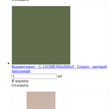
Керамогранит G-116/MR/600x600x9 Grasaro матовый
напольный
шт
В корзину
Oтложить