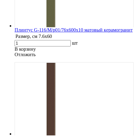
Плинтус G-116/М/p01/76x600x10 матовый керамогранит
Размер, см
7.6х60
шт
В корзину
Oтложить