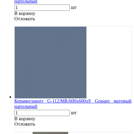
напольный
шт
В корзину
Oтложить
Керамогранит G-112/MR/600x600x9 Grasaro матовый
напольный
шт
В корзину
Oтложить