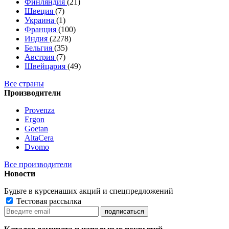
Финляндия
(21)
Швеция
(7)
Украина
(1)
Франция
(100)
Индия
(2278)
Бельгия
(35)
Австрия
(7)
Швейцария
(49)
Все страны
Производители
Provenza
Ergon
Goetan
AltaСera
Dvomo
Все производители
Новости
Будьте в курсе
наших акций и спецпредложений
Тестовая рассылка