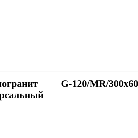
могранит G-120/MR/300
ерсальный