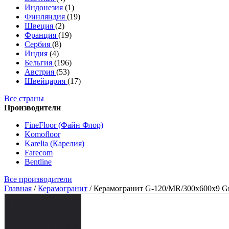
Индонезия
(1)
Финляндия
(19)
Швеция
(2)
Франция
(19)
Сербия
(8)
Индия
(4)
Бельгия
(196)
Австрия
(53)
Швейцария
(17)
Все страны
Производители
FineFloor (Файн Флор)
Komofloor
Karelia (Карелия)
Farecom
Bentline
Все производители
Главная
/
Керамогранит
/
Керамогранит G-120/MR/300x600x9 G