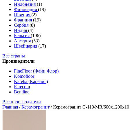
Индонезия
(1)
Финляндия
(19)
Швеция
(2)
Франция
(19)
Сербия
(8)
Индия
(4)
Бельгия
(196)
Австрия
(53)
Швейцария
(17)
Все страны
Производители
FineFloor (Файн Флор)
Komofloor
Karelia (Карелия)
Farecom
Bentline
Все производители
Главная
/
Керамогранит
/
Керамогранит G-110/MR/600x1200x10 