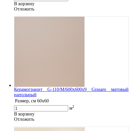
В корзину
Oтложить
Керамогранит G-110/M/600x600x9 Grasaro матовый
напольный
Размер, см
60х60
2
м
В корзину
Oтложить