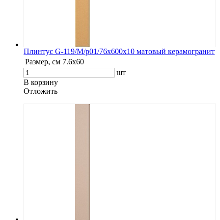
Плинтус G-119/М/p01/76x600x10 матовый керамогранит
Размер, см
7.6х60
шт
В корзину
Oтложить