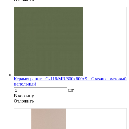
Керамогранит G-116/MR/600x600x9 Grasaro матовый
напольный
шт
В корзину
Oтложить