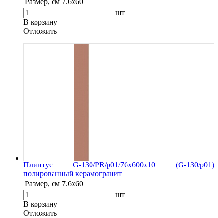
Размер, см
7.6х60
шт
В корзину
Oтложить
Плинтус G-130/PR/p01/76x600x10 (G-130/p01)
полированный керамогранит
Размер, см
7.6х60
шт
В корзину
Oтложить