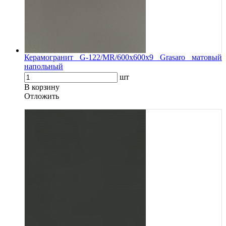
Керамогранит G-122/MR/600x600x9 Grasaro матовый
напольный
шт
В корзину
Oтложить