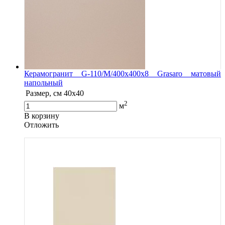
Керамогранит G-110/M/400x400x8 Grasaro матовый
напольный
Размер, см
40x40
2
м
В корзину
Oтложить