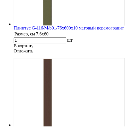
Плинтус G-116/М/p01/76x600x10 матовый керамогранит
Размер, см
7.6х60
шт
В корзину
Oтложить