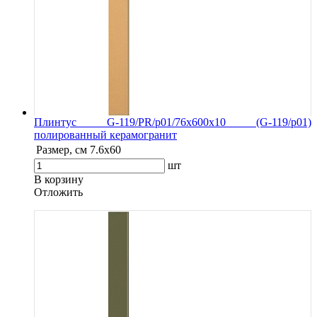
Плинтус G-119/PR/p01/76x600x10 (G-119/p01)
полированный керамогранит
Размер, см
7.6х60
шт
В корзину
Oтложить