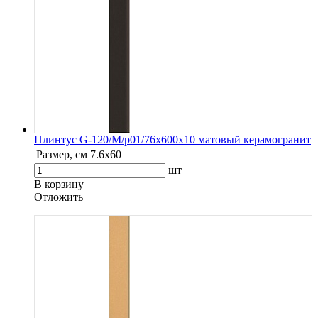
Плинтус G-120/М/p01/76x600x10 матовый керамогранит
Размер, см
7.6х60
шт
В корзину
Oтложить