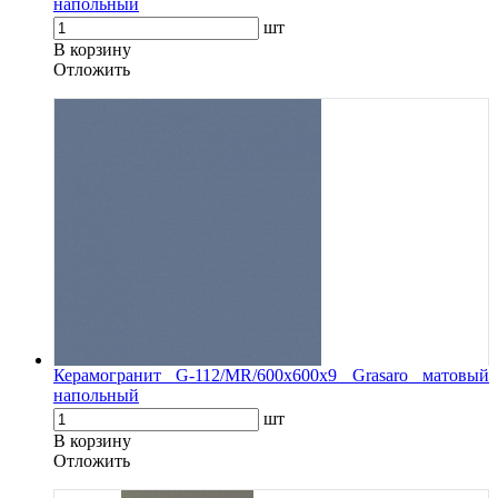
напольный
шт
В корзину
Oтложить
Керамогранит G-112/MR/600x600x9 Grasaro матовый
напольный
шт
В корзину
Oтложить