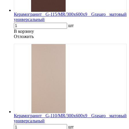
Керамогранит G-115/MR/300x600x9 Grasaro матовый
универсальный
шт
В корзину
Oтложить
Керамогранит G-110/MR/300x600x9 Grasaro матовый
универсальный
шт