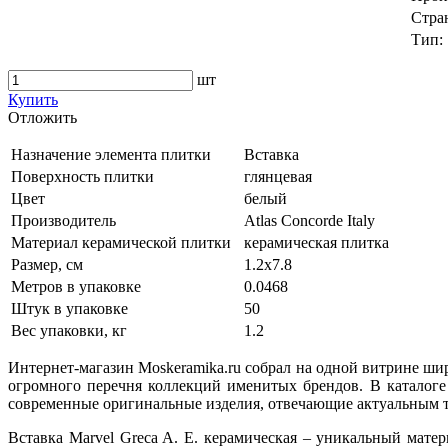
Стра
Тип:
шт
Купить
Oтложить
Назначение элемента плитки
Вставка
Поверхность плитки
глянцевая
Цвет
белый
Производитель
Atlas Concorde Italy
Материал керамической плитки
керамическая плитка
Размер, см
1.2x7.8
Метров в упаковке
0.0468
Штук в упаковке
50
Вес упаковки, кг
1.2
Интернет-магазин Moskeramika.ru собрал на одной витрине ши
огромного перечня коллекций именитых брендов. В каталоге
современные оригинальные изделия, отвечающие актуальным т
Вставка Marvel Greca A. E. керамическая – уникальный мат