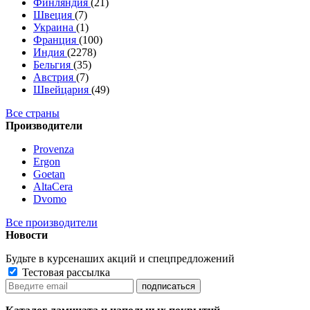
Финляндия
(21)
Швеция
(7)
Украина
(1)
Франция
(100)
Индия
(2278)
Бельгия
(35)
Австрия
(7)
Швейцария
(49)
Все страны
Производители
Provenza
Ergon
Goetan
AltaСera
Dvomo
Все производители
Новости
Будьте в курсе
наших акций и спецпредложений
Тестовая рассылка