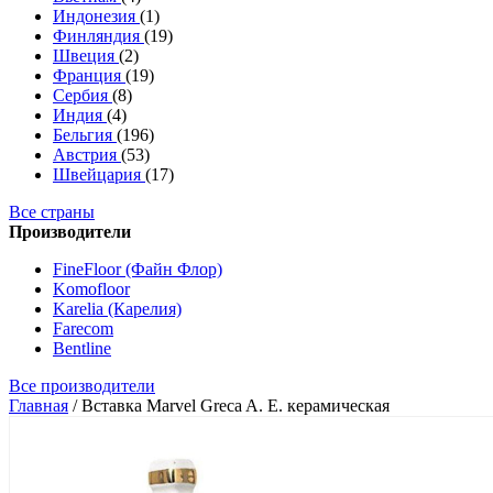
Индонезия
(1)
Финляндия
(19)
Швеция
(2)
Франция
(19)
Сербия
(8)
Индия
(4)
Бельгия
(196)
Австрия
(53)
Швейцария
(17)
Все страны
Производители
FineFloor (Файн Флор)
Komofloor
Karelia (Карелия)
Farecom
Bentline
Все производители
Главная
/
Вставка Marvel Greca A. E. керамическая