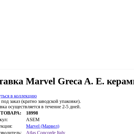
тавка Marvel Greca A. E. кера
ться в коллекцию
 под заказ (кратно заводской упаковке).
вка осуществляется в течение 2-5 дней.
 ТОВАРА:
18998
кул:
ASEM
екция:
Marvel (Марвел)
зводитель:
Atlas Concorde Italy