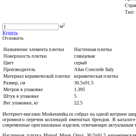
Стра
Тип:
2
м
Купить
Oтложить
Назначение элемента плитки
Настенная плитка
Поверхность плитки
глянцевая
Цвет
серый
Производитель
Atlas Concorde Italy
Материал керамической плитки
керамическая плитка
Размер, см
30.5x91.5
Метров в упаковке
1.395
Штук в упаковке
5
Вес упаковки, кг
22.5
Интернет-магазин Moskeramika.ru собрал на одной витрине ши
огромного перечня коллекций именитых брендов. В каталоге
современные оригинальные изделия, отвечающие актуальным т
Настенная плитка Marvel Moon Onyx 30.5x91.5 керамическа