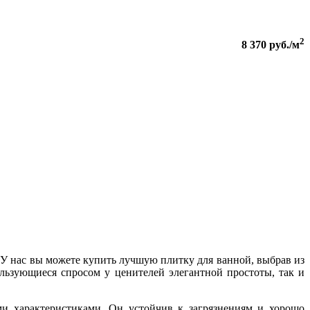
2
8 370
руб./м
 У нас вы можете купить лучшую плитку для ванной, выбрав из
льзующиеся спросом у ценителей элегантной простоты, так и
и характеристиками. Он устойчив к загрязнениям и хорошо