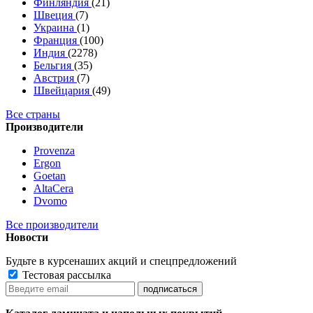
Финляндия
(21)
Швеция
(7)
Украина
(1)
Франция
(100)
Индия
(2278)
Бельгия
(35)
Австрия
(7)
Швейцария
(49)
Все страны
Производители
Provenza
Ergon
Goetan
AltaСera
Dvomo
Все производители
Новости
Будьте в курсе
наших акций и спецпредложений
Тестовая рассылка