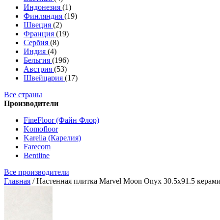
Индонезия
(1)
Финляндия
(19)
Швеция
(2)
Франция
(19)
Сербия
(8)
Индия
(4)
Бельгия
(196)
Австрия
(53)
Швейцария
(17)
Все страны
Производители
FineFloor (Файн Флор)
Komofloor
Karelia (Карелия)
Farecom
Bentline
Все производители
Главная
/
Настенная плитка Marvel Moon Onyx 30.5x91.5 керам