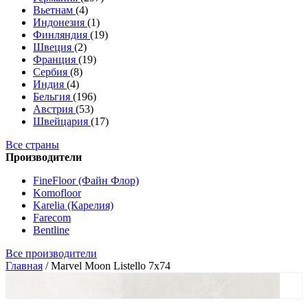
Вьетнам
(4)
Индонезия
(1)
Финляндия
(19)
Швеция
(2)
Франция
(19)
Сербия
(8)
Индия
(4)
Бельгия
(196)
Австрия
(53)
Швейцария
(17)
Все страны
Производители
FineFloor (Файн Флор)
Komofloor
Karelia (Карелия)
Farecom
Bentline
Все производители
Главная
/
Marvel Moon Listello 7x74