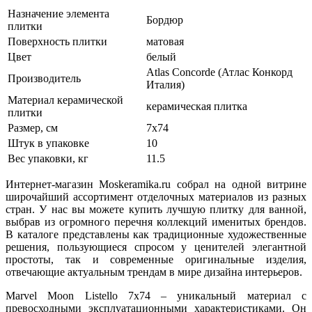
Назначение элемента
Бордюр
плитки
Поверхность плитки
матовая
Цвет
белый
Atlas Concorde (Атлас Конкорд
Производитель
Италия)
Материал керамической
керамическая плитка
плитки
Размер, см
7x74
Штук в упаковке
10
Вес упаковки, кг
11.5
Интернет-магазин Moskeramika.ru собрал на одной витрине
широчайший ассортимент отделочных материалов из разных
стран. У нас вы можете купить лучшую плитку для ванной,
выбрав из огромного перечня коллекций именитых брендов.
В каталоге представлены как традиционные художественные
решения, пользующиеся спросом у ценителей элегантной
простоты, так и современные оригинальные изделия,
отвечающие актуальным трендам в мире дизайна интерьеров.
Marvel Moon Listello 7x74 – уникальный материал с
превосходными эксплуатационными характеристиками. Он