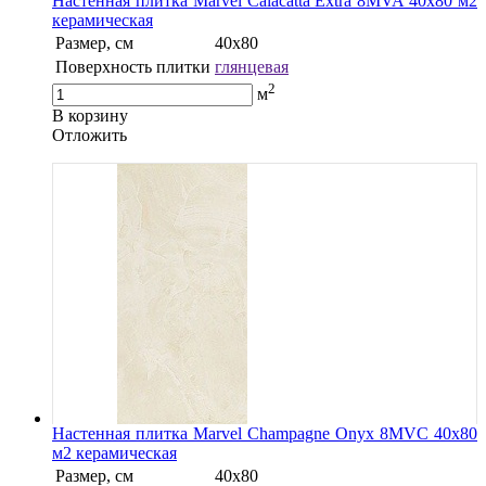
Настенная плитка Marvel Calacatta Extra 8MVA 40x80 м2
керамическая
Размер, см
40х80
Поверхность плитки
глянцевая
2
м
В корзину
Oтложить
Настенная плитка Marvel Champagne Onyx 8MVC 40x80
м2 керамическая
Размер, см
40х80