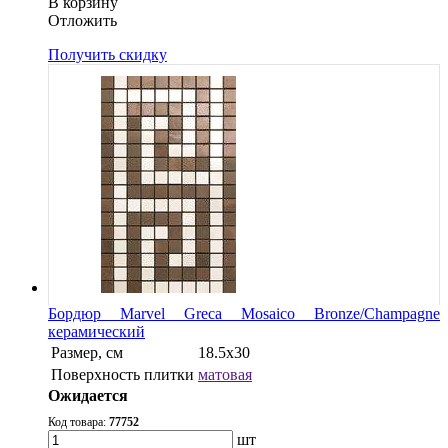
В корзину
Oтложить
Получить скидку
Бордюр Marvel Greca Mosaico Bronze/Champagne
керамический
Размер, см
18.5x30
Поверхность плитки
матовая
Ожидается
Код товара:
77752
шт