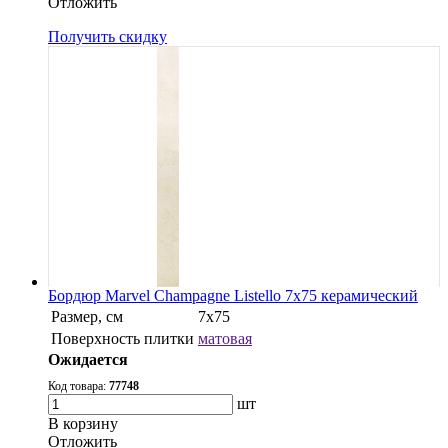
Oтложить
Получить скидку
Бордюр Marvel Champagne Listello 7x75 керамический
Размер, см
7x75
Поверхность плитки
матовая
Ожидается
Код товара:
77748
шт
В корзину
Oтложить