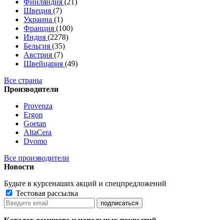
Финляндия
(21)
Швеция
(7)
Украина
(1)
Франция
(100)
Индия
(2278)
Бельгия
(35)
Австрия
(7)
Швейцария
(49)
Все страны
Производители
Provenza
Ergon
Goetan
AltaСera
Dvomo
Все производители
Новости
Будьте в курсе
наших акций и спецпредложений
Тестовая рассылка