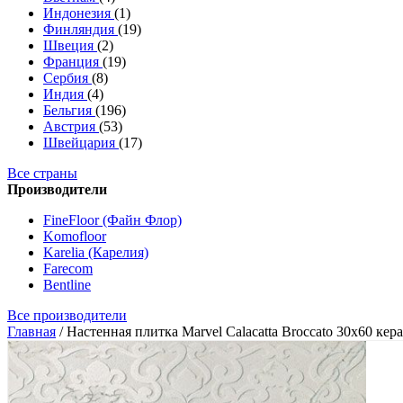
Индонезия
(1)
Финляндия
(19)
Швеция
(2)
Франция
(19)
Сербия
(8)
Индия
(4)
Бельгия
(196)
Австрия
(53)
Швейцария
(17)
Все страны
Производители
FineFloor (Файн Флор)
Komofloor
Karelia (Карелия)
Farecom
Bentline
Все производители
Главная
/
Настенная плитка Marvel Calacatta Broccato 30x60 кер