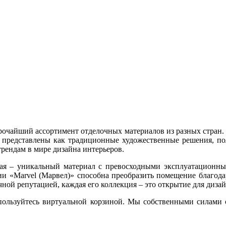
рочайший ассортимент отделочных материалов из разных стран.
 представлены как традиционные художественные решения, по
рендам в мире дизайна интерьеров.
еская – уникальный материал с превосходными эксплуатационн
и «Marvel (Марвел)» способна преобразить помещение благодар
пречной репутацией, каждая его коллекция – это открытие для ди
спользуйтесь виртуальной корзиной. Мы собственными силами