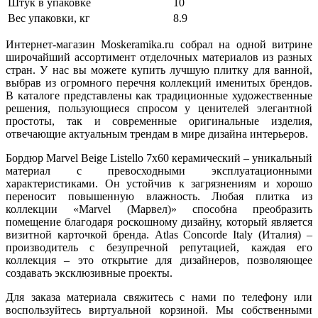
Штук в упаковке
10
Вес упаковки, кг
8.9
Интернет-магазин Moskeramika.ru собрал на одной витрине
широчайший ассортимент отделочных материалов из разных
стран. У нас вы можете купить лучшую плитку для ванной,
выбрав из огромного перечня коллекций именитых брендов.
В каталоге представлены как традиционные художественные
решения, пользующиеся спросом у ценителей элегантной
простоты, так и современные оригинальные изделия,
отвечающие актуальным трендам в мире дизайна интерьеров.
Бордюр Marvel Beige Listello 7x60 керамический – уникальный
материал с превосходными эксплуатационными
характеристиками. Он устойчив к загрязнениям и хорошо
переносит повышенную влажность. Любая плитка из
коллекции «Marvel (Марвел)» способна преобразить
помещение благодаря роскошному дизайну, который является
визитной карточкой бренда. Atlas Concorde Italy (Италия) –
производитель с безупречной репутацией, каждая его
коллекция – это открытие для дизайнеров, позволяющее
создавать эксклюзивные проекты.
Для заказа материала свяжитесь с нами по телефону или
воспользуйтесь виртуальной корзиной. Мы собственными