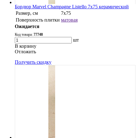
Бордюр Marvel Champagne Listello 7x75 керамический
Размер, см
7x75
Поверхность плитки
матовая
Ожидается
Код товара:
77748
шт
В корзину
Oтложить
Получить скидку