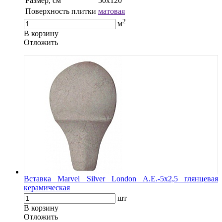
Размер, см
50x120
Поверхность плитки
матовая
2
м
В корзину
Oтложить
Вставка Marvel Silver London A.E.-5x2,5 глянцевая
керамическая
шт
В корзину
Oтложить