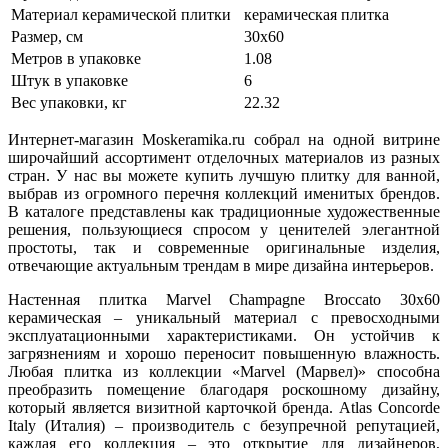
Материал керамической плитки
керамическая плитка
Размер, см
30x60
Метров в упаковке
1.08
Штук в упаковке
6
Вес упаковки, кг
22.32
Интернет-магазин Moskeramika.ru собрал на одной витрине
широчайший ассортимент отделочных материалов из разных
стран. У нас вы можете купить лучшую плитку для ванной,
выбрав из огромного перечня коллекций именитых брендов.
В каталоге представлены как традиционные художественные
решения, пользующиеся спросом у ценителей элегантной
простоты, так и современные оригинальные изделия,
отвечающие актуальным трендам в мире дизайна интерьеров.
Настенная плитка Marvel Champagne Broccato 30x60
керамическая – уникальный материал с превосходными
эксплуатационными характеристиками. Он устойчив к
загрязнениям и хорошо переносит повышенную влажность.
Любая плитка из коллекции «Marvel (Марвел)» способна
преобразить помещение благодаря роскошному дизайну,
который является визитной карточкой бренда. Atlas Concorde
Italy (Италия) – производитель с безупречной репутацией,
каждая его коллекция – это открытие для дизайнеров,