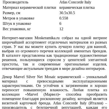
Производитель
Atlas Concorde Italy
Материал керамической плитки
керамическая плитка
Размер, см
30.5x30.5
Метров в упаковке
0.558
Штук в упаковке
6
Вес упаковки, кг
12
Интернет-магазин Moskeramika.ru собрал на одной витрине
широчайший ассортимент отделочных материалов из разных
стран. У нас вы можете купить лучшую плитку для ванной,
выбрав из огромного перечня коллекций именитых брендов.
В каталоге представлены как традиционные художественные
решения, пользующиеся спросом у ценителей элегантной
простоты, так и современные оригинальные изделия,
отвечающие актуальным трендам в мире дизайна интерьеров.
Декор Marvel Silver Net Mosaic керамический – уникальный
материал с превосходными эксплуатационными
характеристиками. Он устойчив к загрязнениям и хорошо
переносит повышенную влажность. Любая плитка из
коллекции «Marvel (Марвел)» способна преобразить
помещение благодаря роскошному дизайну, который является
визитной карточкой бренда. Atlas Concorde Italy (Италия) –
производитель с безупречной репутацией, каждая его