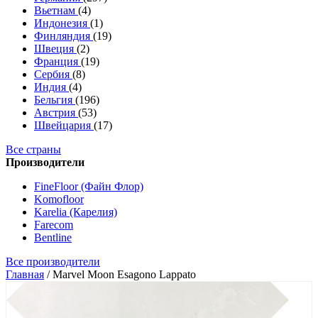
Вьетнам
(4)
Индонезия
(1)
Финляндия
(19)
Швеция
(2)
Франция
(19)
Сербия
(8)
Индия
(4)
Бельгия
(196)
Австрия
(53)
Швейцария
(17)
Все страны
Производители
FineFloor (Файн Флор)
Komofloor
Karelia (Карелия)
Farecom
Bentline
Все производители
Главная
/
Marvel Moon Esagono Lappato