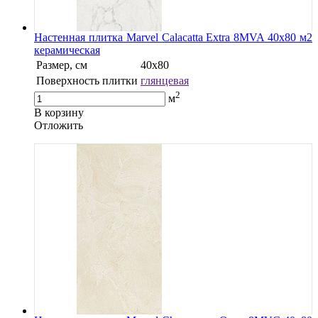
Настенная плитка Marvel Calacatta Extra 8MVA 40x80 м2
керамическая
Размер, см
40х80
Поверхность плитки
глянцевая
2
м
В корзину
Oтложить