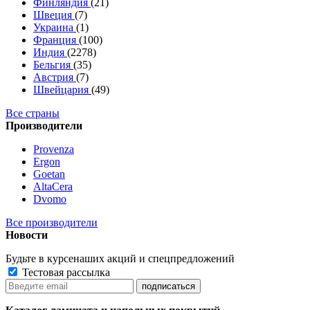
Финляндия
(21)
Швеция
(7)
Украина
(1)
Франция
(100)
Индия
(2278)
Бельгия
(35)
Австрия
(7)
Швейцария
(49)
Все страны
Производители
Provenza
Ergon
Goetan
AltaСera
Dvomo
Все производители
Новости
Будьте в курсе
наших акций и спецпредложений
Тестовая рассылка