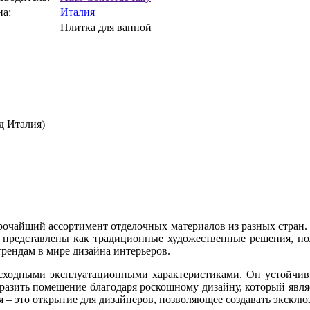
на:
Италия
Плитка для ванной
д Италия)
рочайший ассортимент отделочных материалов из разных стран.
 представлены как традиционные художественные решения, по
рендам в мире дизайна интерьеров.
восходными эксплуатационными характеристиками. Он устойчи
азить помещение благодаря роскошному дизайну, который являетс
я – это открытие для дизайнеров, позволяющее создавать экскл