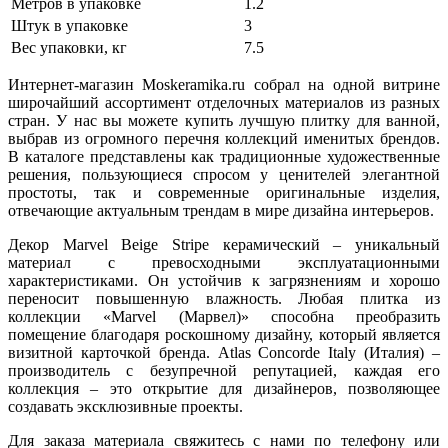
Метров в упаковке
1.2
Штук в упаковке
3
Вес упаковки, кг
7.5
Интернет-магазин Moskeramika.ru собрал на одной витрине
широчайший ассортимент отделочных материалов из разных
стран. У нас вы можете купить лучшую плитку для ванной,
выбрав из огромного перечня коллекций именитых брендов.
В каталоге представлены как традиционные художественные
решения, пользующиеся спросом у ценителей элегантной
простоты, так и современные оригинальные изделия,
отвечающие актуальным трендам в мире дизайна интерьеров.
Декор Marvel Beige Stripe керамический – уникальный
материал с превосходными эксплуатационными
характеристиками. Он устойчив к загрязнениям и хорошо
переносит повышенную влажность. Любая плитка из
коллекции «Marvel (Марвел)» способна преобразить
помещение благодаря роскошному дизайну, который является
визитной карточкой бренда. Atlas Concorde Italy (Италия) –
производитель с безупречной репутацией, каждая его
коллекция – это открытие для дизайнеров, позволяющее
создавать эксклюзивные проекты.
Для заказа материала свяжитесь с нами по телефону или