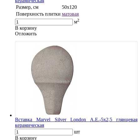
керамическая
Размер, см
50x120
Поверхность плитки
матовая
2
м
В корзину
Oтложить
Вставка Marvel Silver London A.E.-5x2,5 глянцевая
керамическая
шт
В корзину