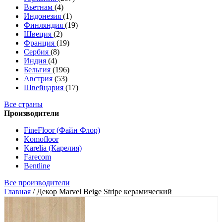
Вьетнам
(4)
Индонезия
(1)
Финляндия
(19)
Швеция
(2)
Франция
(19)
Сербия
(8)
Индия
(4)
Бельгия
(196)
Австрия
(53)
Швейцария
(17)
Все страны
Производители
FineFloor (Файн Флор)
Komofloor
Karelia (Карелия)
Farecom
Bentline
Все производители
Главная
/
Декор Marvel Beige Stripe керамический