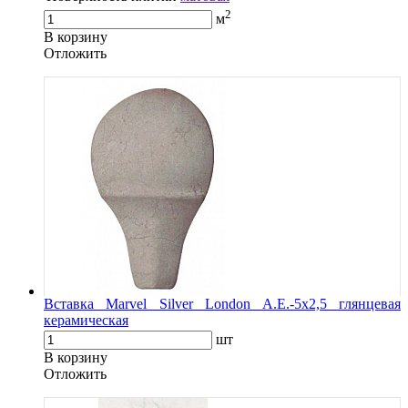
2
м
В корзину
Oтложить
Вставка Marvel Silver London A.E.-5x2,5 глянцевая
керамическая
шт
В корзину
Oтложить