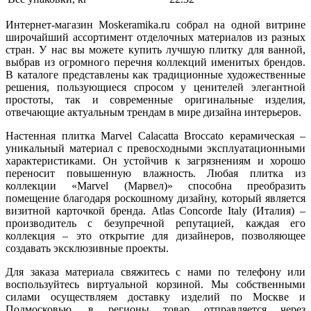
Интернет-магазин Moskeramika.ru собрал на одной витрине
широчайший ассортимент отделочных материалов из разных
стран. У нас вы можете купить лучшую плитку для ванной,
выбрав из огромного перечня коллекций именитых брендов.
В каталоге представлены как традиционные художественные
решения, пользующиеся спросом у ценителей элегантной
простоты, так и современные оригинальные изделия,
отвечающие актуальным трендам в мире дизайна интерьеров.
Настенная плитка Marvel Calacatta Broccato керамическая –
уникальный материал с превосходными эксплуатационными
характеристиками. Он устойчив к загрязнениям и хорошо
переносит повышенную влажность. Любая плитка из
коллекции «Marvel (Марвел)» способна преобразить
помещение благодаря роскошному дизайну, который является
визитной карточкой бренда. Atlas Concorde Italy (Италия) –
производитель с безупречной репутацией, каждая его
коллекция – это открытие для дизайнеров, позволяющее
создавать эксклюзивные проекты.
Для заказа материала свяжитесь с нами по телефону или
воспользуйтесь виртуальной корзиной. Мы собственными
силами осуществляем доставку изделий по Москве и
Подмосковью, в регионы товар отправляется через